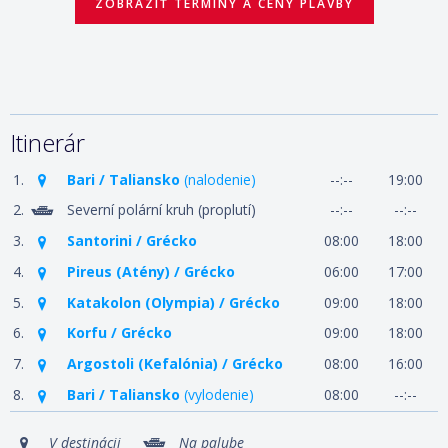
ZOBRAZIŤ TERMÍNY A CENY PLAVBY
Itinerár
1.
Bari / Taliansko
(nalodenie)
--:--
19:00
2.
Severní polární kruh (proplutí)
--:--
--:--
3.
Santorini / Grécko
08:00
18:00
4.
Pireus (Atény) / Grécko
06:00
17:00
5.
Katakolon (Olympia) / Grécko
09:00
18:00
6.
Korfu / Grécko
09:00
18:00
7.
Argostoli (Kefalónia) / Grécko
08:00
16:00
8.
Bari / Taliansko
(vylodenie)
08:00
--:--
V destinácii
Na palube