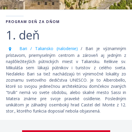
PROGRAM DEŇ ZA DŇOM
1. deň
Bari / Taliansko (nalodenie)
/ Bari je významným
prístavom, priemyselným centrom a zároveň aj jedným z
najdôležitejších pútnických miest v Taliansku. Relikvie sv.
Mikuláša sem lákajú pútnikov i turistov z celého sveta.
Neďaleko Bari sa tiež nachádzajú tri výnimočné lokality zo
zoznamu svetového dedičstva UNESCO. Je to Alberobello,
ktoré so svojou jedinečnou architektúrou domčekov zvaných
"trulli" nemá vo svete obdobu, alebo skalné mesto Sassi in
Matera známe pre svoje praveké osídlenie. Posledným
unikátom je záhadný osemboký hrad Castel del Monte z 12.
stor., ktorého funkcia doposiaľ nebola objasnená.