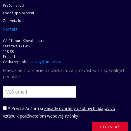
Prečo na loď
Lodné spoločnosti
Zo sveta lodí
Kontakt
CA PT tours Slovakia, s.r.o.
Lazarská 1719/5
110 00
Praha 1
Česká republika
plavby@pttours.sk
Pravidelné informácie o novinkách, zaujímavostiach a špeciálnych
ponukách
* Prečítal/a som si
Zásady ochrarny osobných údajov vo
vzťahu k používateľom webovej stránky