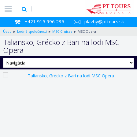
+421 915 996 236
plavby@pttours.sk
Úvod
Lodné spoločnosti
MSC Cruises
MSC Opera
Taliansko, Grécko z Bari na lodi MSC
Opera