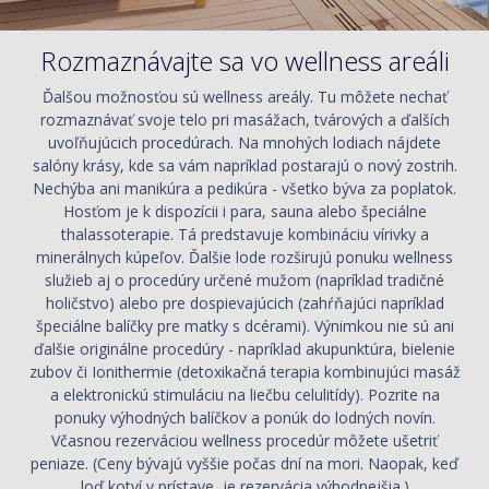
Rozmaznávajte sa vo wellness areáli
Ďalšou možnosťou sú wellness areály. Tu môžete nechať
rozmaznávať svoje telo pri masážach, tvárových a ďalších
uvoľňujúcich procedúrach. Na mnohých lodiach nájdete
salóny krásy, kde sa vám napríklad postarajú o nový zostrih.
Nechýba ani manikúra a pedikúra - všetko býva za poplatok.
Hosťom je k dispozícii i para, sauna alebo špeciálne
thalassoterapie. Tá predstavuje kombináciu vírivky a
minerálnych kúpeľov. Ďalšie lode rozširujú ponuku wellness
služieb aj o procedúry určené mužom (napríklad tradičné
holičstvo) alebo pre dospievajúcich (zahŕňajúci napríklad
špeciálne balíčky pre matky s dcérami). Výnimkou nie sú ani
ďalšie originálne procedúry - napríklad akupunktúra, bielenie
zubov či Ionithermie (detoxikačná terapia kombinujúci masáž
a elektronickú stimuláciu na liečbu celulitídy). Pozrite na
ponuky výhodných balíčkov a ponúk do lodných novín.
Včasnou rezerváciou wellness procedúr môžete ušetriť
peniaze. (Ceny bývajú vyššie počas dní na mori. Naopak, keď
loď kotví v prístave, je rezervácia výhodnejšia.)