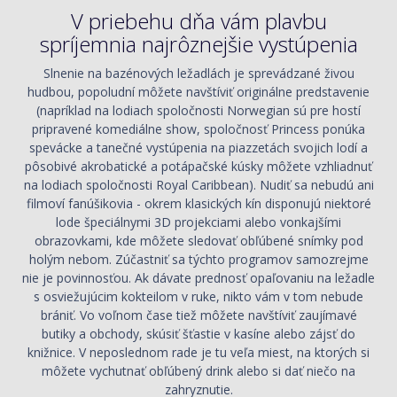
V priebehu dňa vám plavbu
spríjemnia najrôznejšie vystúpenia
Slnenie na bazénových ležadlách je sprevádzané živou
hudbou, popoludní môžete navštíviť originálne predstavenie
(napríklad na lodiach spoločnosti Norwegian sú pre hostí
pripravené komediálne show, spoločnosť Princess ponúka
spevácke a tanečné vystúpenia na piazzetách svojich lodí a
pôsobivé akrobatické a potápačské kúsky môžete vzhliadnuť
na lodiach spoločnosti Royal Caribbean). Nudiť sa nebudú ani
filmoví fanúšikovia - okrem klasických kín disponujú niektoré
lode špeciálnymi 3D projekciami alebo vonkajšími
obrazovkami, kde môžete sledovať obľúbené snímky pod
holým nebom. Zúčastniť sa týchto programov samozrejme
nie je povinnosťou. Ak dávate prednosť opaľovaniu na ležadle
s osviežujúcim kokteilom v ruke, nikto vám v tom nebude
brániť. Vo voľnom čase tiež môžete navštíviť zaujímavé
butiky a obchody, skúsiť šťastie v kasíne alebo zájsť do
knižnice. V neposlednom rade je tu veľa miest, na ktorých si
môžete vychutnať obľúbený drink alebo si dať niečo na
zahryznutie.