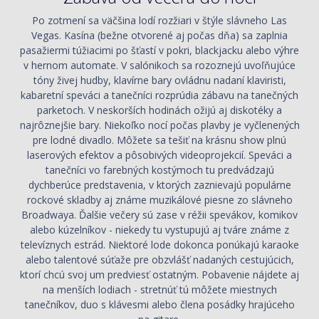
Po zotmení sa väčšina lodí rozžiari v štýle slávneho Las
Vegas. Kasína (bežne otvorené aj počas dňa) sa zaplnia
pasažiermi túžiacimi po šťastí v pokri, blackjacku alebo výhre
v hernom automate. V salónikoch sa rozoznejú uvoľňujúce
tóny živej hudby, klavírne bary ovládnu nadaní klaviristi,
kabaretní speváci a tanečníci rozprúdia zábavu na tanečných
parketoch. V neskorších hodinách ožijú aj diskotéky a
najrôznejšie bary. Niekoľko nocí počas plavby je vyčlenených
pre lodné divadlo. Môžete sa tešiť na krásnu show plnú
laserových efektov a pôsobivých videoprojekcií. Speváci a
tanečníci vo farebných kostýmoch tu predvádzajú
dychberúce predstavenia, v ktorých zaznievajú populárne
rockové skladby aj známe muzikálové piesne zo slávneho
Broadwaya. Ďalšie večery sú zase v réžii spevákov, komikov
alebo kúzelníkov - niekedy tu vystupujú aj tváre známe z
televíznych estrád. Niektoré lode dokonca ponúkajú karaoke
alebo talentové súťaže pre obzvlášť nadaných cestujúcich,
ktorí chcú svoj um predviesť ostatným. Pobavenie nájdete aj
na menších lodiach - stretnúť tú môžete miestnych
tanečníkov, duo s klávesmi alebo člena posádky hrajúceho