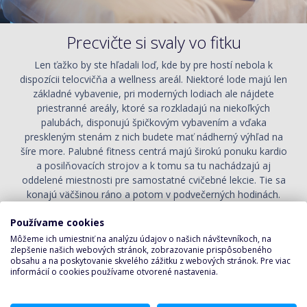
Precvičte si svaly vo fitku
Len ťažko by ste hľadali loď, kde by pre hostí nebola k
dispozícii telocvičňa a wellness areál. Niektoré lode majú len
základné vybavenie, pri moderných lodiach ale nájdete
priestranné areály, ktoré sa rozkladajú na niekoľkých
palubách, disponujú špičkovým vybavením a vďaka
preskleným stenám z nich budete mať nádherný výhľad na
šíre more. Palubné fitness centrá majú širokú ponuku kardio
a posilňovacích strojov a k tomu sa tu nachádzajú aj
oddelené miestnosti pre samostatné cvičebné lekcie. Tie sa
konajú väčšinou ráno a potom v podvečerných hodinách.
Presný rozvrh je vypísaný v lodných novinách, alebo priamo v
Používame cookies
telocvičniach, kde majú zoznam všetkých lekcií s časmi ich
konania. Niektoré kurzy sú zadarmo, avšak môžete naraziť aj
Môžeme ich umiestniť na analýzu údajov o našich návštevníkoch, na
zlepšenie našich webových stránok, zobrazovanie prispôsobeného
na také, ktoré vyžadujú špeciálnu poplatok - väčšinou okolo
obsahu a na poskytovanie skvelého zážitku z webových stránok. Pre viac
10 až 15 dolárov. Jedná sa hlavne o lekcie jogy, pilates a
informácií o cookies používame otvorené nastavenia.
spinningu, kde sa tiež musíte zapísať s predstihom. Na
lodiach sa môžete stretnúť aj so špeciálnymi fitness