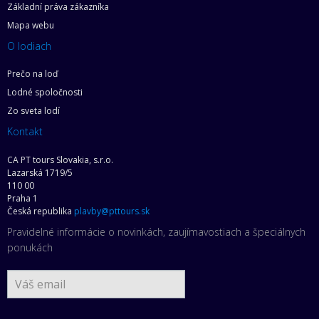
Základní práva zákazníka
Mapa webu
O lodiach
Prečo na loď
Lodné spoločnosti
Zo sveta lodí
Kontakt
CA PT tours Slovakia, s.r.o.
Lazarská 1719/5
110 00
Praha 1
Česká republika
plavby@pttours.sk
Pravidelné informácie o novinkách, zaujímavostiach a špeciálnych
ponukách