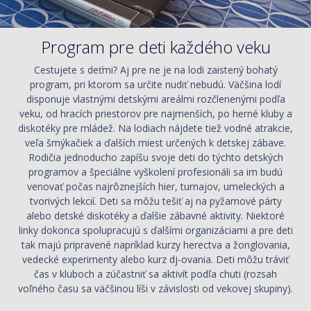
Program pre deti každého veku
Cestujete s deťmi? Aj pre ne je na lodi zaistený bohatý
program, pri ktorom sa určite nudiť nebudú. Väčšina lodí
disponuje vlastnými detskými areálmi rozčlenenými podľa
veku, od hracích priestorov pre najmenších, po herné kluby a
diskotéky pre mládež. Na lodiach nájdete tiež vodné atrakcie,
veľa šmýkačiek a ďalších miest určených k detskej zábave.
Rodičia jednoducho zapíšu svoje deti do týchto detských
programov a špeciálne vyškolení profesionáli sa im budú
venovať počas najrôznejších hier, turnajov, umeleckých a
tvorivých lekcií. Deti sa môžu tešiť aj na pyžamové párty
alebo detské diskotéky a ďalšie zábavné aktivity. Niektoré
linky dokonca spolupracujú s ďalšími organizáciami a pre deti
tak majú pripravené napríklad kurzy herectva a žonglovania,
vedecké experimenty alebo kurz dj-ovania. Deti môžu tráviť
čas v kluboch a zúčastniť sa aktivít podľa chuti (rozsah
voľného času sa väčšinou líši v závislosti od vekovej skupiny).