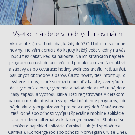
Všetko nájdete v lodných novinách
Ako zistíte, čo sa bude diať každý deň? Od toho tu sú lodné
noviny. Tie vám doručia do kajuty každý večer. Jedny na vás
budú tiež čakať, keď sa nalodíte. Na ich stránkach nájdete
program na nasledujúci deň - od ponúk najrôznejších aktivít
a zábavy až po otváracie hodiny wellness areálu, reštaurácií,
palubných obchodov a barov. Často noviny tiež informujú o
výbere filmov, ktoré si môžete pustiť v kajute, zverejňujú
detaily o prístavoch, vylodenie a nalodenie a tiež tú nájdete
časy západu a východu slnka. Deti registrované v detskom
palubnom klube dostanú svoje vlastné denné programy, kde
nájdu aktivity organizované pre ne v daný deň. V súčasnosti
tiež lodné spoločnosti vyvíjajú špeciálne mobilné aplikácie
ako modernú alternatívu k tlačeným novinám. Stiahnuť si
môžete napríklad aplikácie Carnival Hub (od spoločnosti
Carnival), iConcierge (od spoločnosti Norwegian Cruise Line),