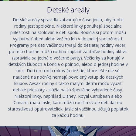
Detské areály
Detské areály spravidla zatvárajú v čase jedla, aby mohli
rodiny jesť spoločne. Niektoré linky ponúkajú špeciálne
príležitosti na stolovanie detí spolu. Rodičia si potom môžu
vychutnať obed alebo večeru len v dospelej spoločnosti.
Programy pre deti väčšinou trvajú do desiatej hodiny večer,
po tejto hodine môžu rodičia zaplatiť za ďalšie hodiny aktivít
(spravidla sa jedná o večerné party). Večierky sa konajú v
detských kluboch a končia o polnoci, alebo o jednej hodine v
noci. Deti do troch rokov (a tiež tie, ktoré ešte nie sú
naučené na nočník) nemajú povolený vstup do detských
klubov. Avšak rodiny s takto malými deťmi môžu využiť
detské priestory - slúžia na to špeciálne vyhradené časy.
Niektoré linky, napríklad Disney, Royal Caribbean alebo
Cunard, majú jasle, kam môžu rodičia svoje deti dať do
starostlivosti opatrovateliek. Jasle si väčšinou účtujú poplatok
za každú hodinu.