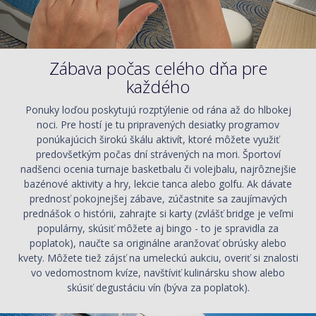
Zábava počas celého dňa pre
každého
Ponuky loďou poskytujú rozptýlenie od rána až do hlbokej
noci. Pre hostí je tu pripravených desiatky programov
ponúkajúcich širokú škálu aktivít, ktoré môžete využiť
predovšetkým počas dní strávených na mori. Športoví
nadšenci ocenia turnaje basketbalu či volejbalu, najrôznejšie
bazénové aktivity a hry, lekcie tanca alebo golfu. Ak dávate
prednosť pokojnejšej zábave, zúčastnite sa zaujímavých
prednášok o histórii, zahrajte si karty (zvlášť bridge je veľmi
populárny, skúsiť môžete aj bingo - to je spravidla za
poplatok), naučte sa originálne aranžovať obrúsky alebo
kvety. Môžete tiež zájsť na umeleckú aukciu, overiť si znalosti
vo vedomostnom kvíze, navštíviť kulinársku show alebo
skúsiť degustáciu vín (býva za poplatok).