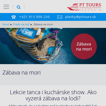
+421 915 996 236
plavby@pttours.sk
Úvod
Prečo na loď
Zábava na mori
Zábava na mori
Lekcie tanca i kuchárske show. Ako
vyzerá zábava na lodi?
Máte strach, že sa budete počas plavby na lodi nudiť? Tak