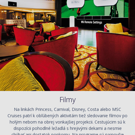
Filmy
Na linkách Princess, Carnival, Disney, Costa alebo MSC
Cruises patrí k obľúbených aktivitám tiež sledovanie filmov po
holým nebom na obrej vonkajšiej projekcii. Cestujúcim sú k
dispozícii pohodlné ležadlá s hrejivými dekami a nesmie
chýbať ani dostatok popkornu. Na programe sú najnovšie