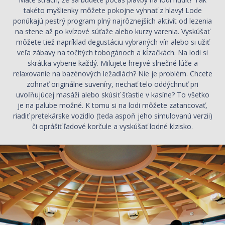
takéto myšlienky môžete pokojne vyhnať z hlavy! Lode
ponúkajú pestrý program plný najrôznejších aktivít od lezenia
na stene až po kvízové súťaže alebo kurzy varenia. Vyskúšať
môžete tiež napríklad degustáciu vybraných vín alebo si užiť
veľa zábavy na točitých tobogánoch a kĺzačkách. Na lodi si
skrátka vyberie každý. Milujete hrejivé slnečné lúče a
relaxovanie na bazénových ležadlách? Nie je problém. Chcete
zohnať originálne suveníry, nechať telo oddýchnuť pri
uvoľňujúcej masáži alebo skúsiť šťastie v kasíne? To všetko
je na palube možné. K tomu si na lodi môžete zatancovať,
riadiť pretekárske vozidlo (teda aspoň jeho simulovanú verzii)
či oprášiť ľadové korčule a vyskúšať lodné klzisko.