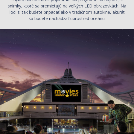
snímky, ktoré sa premietajú na veľkých LED obrazovkách. Na
lodi si tak budete pripadať ako v tradičnom autokine, akurát
sa budete nachádzať uprostred oceánu.