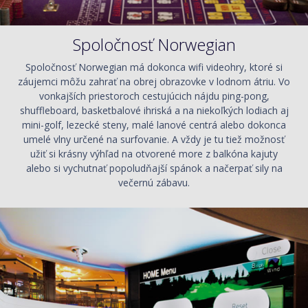
Spoločnosť Norwegian
Spoločnosť Norwegian má dokonca wifi videohry, ktoré si
záujemci môžu zahrať na obrej obrazovke v lodnom átriu. Vo
vonkajších priestoroch cestujúcich nájdu ping-pong,
shuffleboard, basketbalové ihriská a na niekoľkých lodiach aj
mini-golf, lezecké steny, malé lanové centrá alebo dokonca
umelé vlny určené na surfovanie. A vždy je tu tiež možnosť
užiť si krásny výhľad na otvorené more z balkóna kajuty
alebo si vychutnať popoludňajší spánok a načerpať sily na
večernú zábavu.