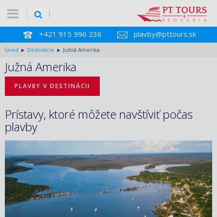
+421 915 996 236
plavby@pttours.sk
Úvod
Destinácie
Južná Amerika
Južná Amerika
PLAVBY V DESTINÁCII
Prístavy, ktoré môžete navštíviť počas
plavby