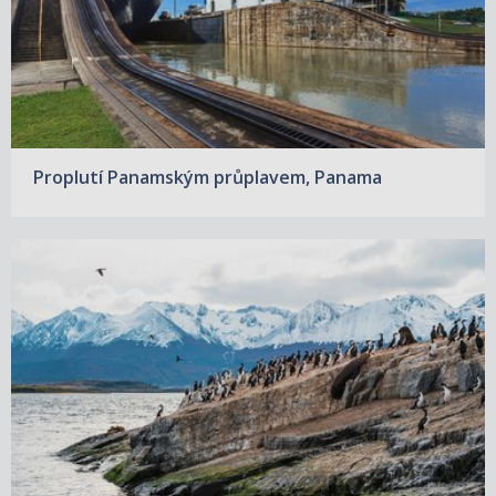
Proplutí Panamským průplavem, Panama