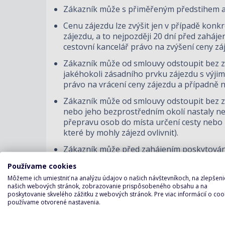
Zákazník může s přiměřeným předstihem a 
Cenu zájezdu lze zvýšit jen v případě kon
zájezdu, a to nejpozději 20 dní před zaháje
cestovní kancelář právo na zvýšení ceny zá
Zákazník může od smlouvy odstoupit bez za
jakéhokoli zásadního prvku zájezdu s výji
právo na vrácení ceny zájezdu a případně 
Zákazník může od smlouvy odstoupit bez za
nebo jeho bezprostředním okolí nastaly n
přepravu osob do místa určení cesty nebo 
které by mohly zájezd ovlivnit).
Zákazník může před zahájením poskytování
Pokud nelze po zahájení poskytování záje
Používame cookies
náhradní řešení bez dalších nákladů. Záka
Môžeme ich umiestniť na analýzu údajov o našich návštevníkoch, na zlepšeni
našich webových stránok, zobrazovanie prispôsobeného obsahu a na
poskytovány v souladu se smlouvou, přičem
poskytovanie skvelého zážitku z webových stránok. Pre viac informácií o coo
neposkytla vhodné náhradní řešení.
používame otvorené nastavenia.
V případě neposkytnutí nebo nesprávného 
náhradu škody nebo obojí.