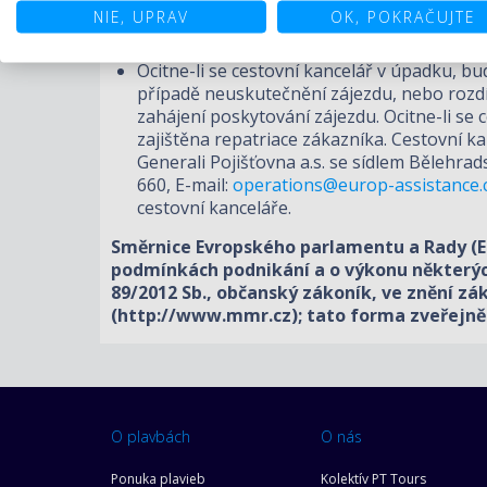
NIE, UPRAV
OK, POKRAČUJTE
Cestovní kancelář má povinnost poskytnou
Ocitne-li se cestovní kancelář v úpadku, 
případě neuskutečnění zájezdu, nebo rozdí
zahájení poskytování zájezdu. Ocitne-li se
zajištěna repatriace zákazníka. Cestovní ka
Generali Pojišťovna a.s. se sídlem Bělehrad
660, E-mail:
operations@europ-assistance.
cestovní kanceláře.
Směrnice Evropského parlamentu a Rady (E
podmínkách podnikání a o výkonu některých 
89/2012 Sb., občanský zákoník, ve znění zá
(http://www.mmr.cz); tato forma zveřejně
O plavbách
O nás
Ponuka plavieb
Kolektív PT Tours