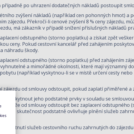
případně po uhrazení dodatečných nákladů postoupit smlo
krétního zvýšení nákladů (například cen pohonných hmot) a 
ním zájezdu. Překročí-li cenové zvýšení 8 % ceny zájezdu, mů
jezdu, má zákazník v případě snížení příslušných nákladů prá
placení odstupného (storno poplatku) a získat zpět vešker
mkou ceny. Pokud cestovní kancelář před zahájením poskytová
na náhradu škody.
placení odstupného (storno poplatku) před zahájením zájezd
evyhnutelné a mimořádné okolnosti, které mají významný d
pobytu (například vyskytnou-li se v místě určení cesty ne
 zájezdu od smlouvy odstoupit, pokud zaplatí přiměřené a 
zdu poskytnout jeho podstatné prvky v souladu se smlouvou
zník může od smlouvy odstoupit bez zaplacení odstupného (
e
ž tato skutečnost podstatně ovlivňuje plnění služeb zahrnu
kies
poskytnutí služeb cestovního ruchu zahrnutých do zájezdu 