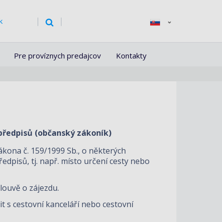
k
Pre províznych predajcov
Kontakty
 předpisů (občanský zákoník)
kona č. 159/1999 Sb., o některých
edpisů, tj. např. místo určení cesty nebo
louvě o zájezdu.
t s cestovní kanceláří nebo cestovní