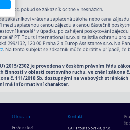
t pomoc, pokud se zákazník ocitne v nesnázích.
bude zákazníkovi vrácena zaplacená záloha nebo cena zájezdu
l mezi zaplacenou cenou zájezdu a cenou částečně poskytnu
 cestovní kancelář v úpadku po zahájení poskytování zájezdu 
ncelář PT Tours International s.r.o. si zajistila ochranu pro
ská 299/132, 120 00 Praha 2 a Europ Assistance s.r.o. Na Pan
cz
. Na tento subjekt se zákazník může obrátit v případě, že
U) 2015/2302 je provedena v českém právním řádu zákone
činností v oblasti cestovního ruchu, ve znění zákona č. 
kona č. 111/2018 Sb. dostupnými na webových stránkách 
ní má informativní charakter.
O lodiach
Kontakt
Pra
šp
Prečo na loď
CA PT tours Slovakia, s.r.o.