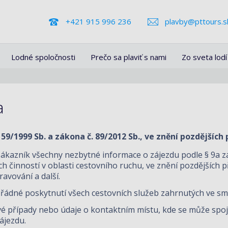
+421 915 996 236
plavby@pttours.s
Lodné spoločnosti
Prečo sa plaviť s nami
Zo sveta lodí
a
59/1999 Sb. a zákona č. 89/2012 Sb., ve znění pozdějších
ákazník všechny nezbytné informace o zájezdu podle § 9a zá
činností v oblasti cestovního ruchu, ve znění pozdějších př
avování a další.
 řádné poskytnutí všech cestovních služeb zahrnutých ve sm
vé případy nebo údaje o kontaktním místu, kde se může spoji
ájezdu.