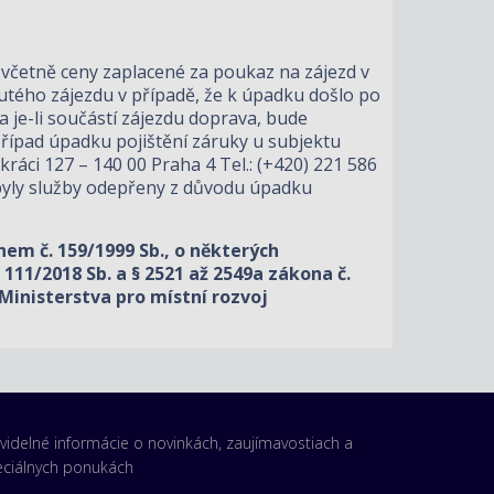
 včetně ceny zaplacené za poukaz na zájezd v
tého zájezdu v případě, že k úpadku došlo po
a je-li součástí zájezdu doprava, bude
 případ úpadku pojištění záruky u subjektu
kráci 127 – 140 00 Praha 4 Tel.: (+420) 221 586
 byly služby odepřeny z důvodu úpadku
m č. 159/1999 Sb., o některých
111/2018 Sb. a § 2521 až 2549a zákona č.
Ministerstva pro místní rozvoj
videlné informácie o novinkách, zaujímavostiach a
eciálnych ponukách