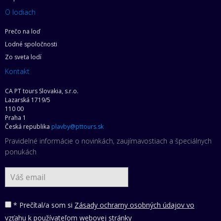
O lodiach
Prečo na loď
Lodné spoločnosti
Zo sveta lodí
Kontakt
CA PT tours Slovakia, s.r.o.
Lazarská 1719/5
110 00
Praha 1
Česká republika
plavby@pttours.sk
Pravidelné informácie o novinkách, zaujímavostiach a špeciálnych
ponukách
* Prečítal/a som si
Zásady ochrarny osobných údajov vo
vzťahu k používateľom webovej stránky