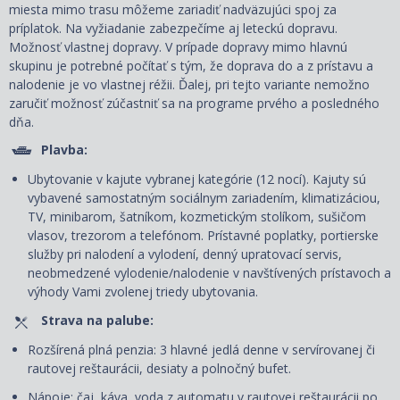
miesta mimo trasu môžeme zariadiť nadväzujúci spoj za
príplatok. Na vyžiadanie zabezpečíme aj leteckú dopravu.
Možnosť vlastnej dopravy. V prípade dopravy mimo hlavnú
skupinu je potrebné počítať s tým, že doprava do a z prístavu a
nalodenie je vo vlastnej réžii. Ďalej, pri tejto variante nemožno
zaručiť možnosť zúčastniť sa na programe prvého a posledného
dňa.
Plavba:
Ubytovanie v kajute vybranej kategórie (12 nocí). Kajuty sú
vybavené samostatným sociálnym zariadením, klimatizáciou,
TV, minibarom, šatníkom, kozmetickým stolíkom, sušičom
vlasov, trezorom a telefónom. Prí
stavné poplatky, portierske
služby pri nalodení a vylodení, denný upratovací servis,
neobmedzené vylodenie/nalodenie v navštívených prístavoch
a
výhody Vami zvolenej triedy ubytovania.
Strava na palube:
Rozšírená plná penzia: 3 hlavné jedlá denne v servírovanej či
rautovej reštaurácii, desiaty a polnočný bufet.
Nápoje: čaj, káva, voda z automatu v rautovej reštaurácii po