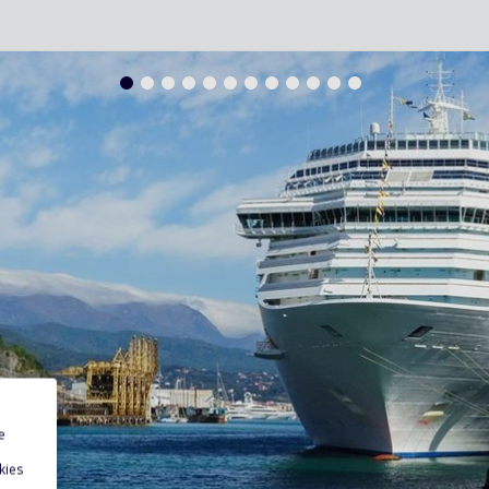
e
kies