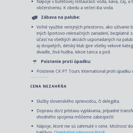
Nápoje v bufetovej reštaurácii: voda, káva, čaj,
občerstveniu. K obedu a večeri iba voda.
Zábava na palube:
Voľné využitie verejných priestorov, ako užívanie ba
iných športovo-rekreačných zariadení, bezplatné z
účasť na všetkých akciách usporiadaných na palu
aj dospelých, detský klub (pre všetky vekové kateg
divadle, živá hudba, lekcie tanca a pod.
Poistenie proti úpadku:
Poistenie CK PT Tours International proti úpadku v
CENA NEZAHŔŇA
Služby slovenského sprievodcu, či delegáta.
Dopravu do/z prístavu vyplávania, prípadné transf
vhodného spojenia môžeme zabezpečiť.
Nápoje, ktoré nie sú zahrnuté v cene. Možnosť d
balíčkov.
Orientačný nápojový lístok
.