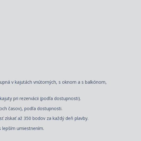
stupná v kajutách vnútorných, s oknom a s balkónom,
juty pri rezervácii (podľa dostupnosti).
och časov), podľa dostupnosti.
 získať až 350 bodov za každý deň plavby.
 s lepším
umiestnením.