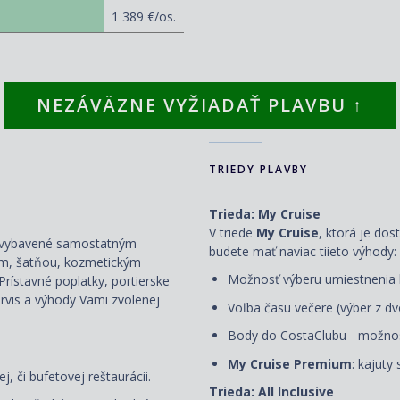
1 389 €/os.
NEZÁVÄZNE VYŽIADAŤ PLAVBU ↑
TRIEDY PLAVBY
Trieda: My Cruise
V triede
My Cruise
, ktorá je do
sú vybavené samostatným
budete mať naviac tiieto výhody:
rom, šatňou, kozmetickým
Možnosť výberu umiestnenia ka
Prí
stavné poplatky, portierske
ervis
a výhody Vami zvolenej
Voľba času večere (výber z dv
Body do CostaClubu - možnosť
My Cruise Premium
: kajuty
j, či bufetovej reštaurácii.
Trieda: All Inclusive