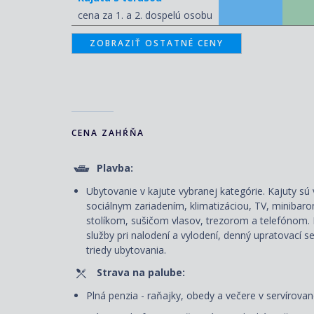
cena za 1. a 2. dospelú osobu
ZOBRAZIŤ OSTATNÉ CENY
CENA ZAHŔŇA
Plavba:
Ubytovanie v kajute vybranej kategórie. Kajuty 
sociálnym zariadením, klimatizáciou, TV, miniba
stolíkom, sušičom vlasov, trezorom a telefónom. 
služby pri nalodení a vylodení, denný upratovací s
triedy ubytovania.
Strava na palube:
Plná penzia - raňajky, obedy a večere v servírovane