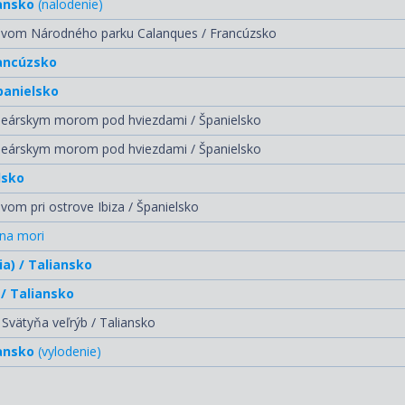
ansko
(nalodenie)
livom Národného parku Calanques / Francúzsko
rancúzsko
panielsko
leárskym morom pod hviezdami / Španielsko
leárskym morom pod hviezdami / Španielsko
lsko
ivom pri ostrove Ibiza / Španielsko
na mori
ia) / Taliansko
 / Taliansko
 Svätyňa veľrýb / Taliansko
ansko
(vylodenie)