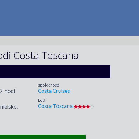
lodi Costa Toscana
spoločnosť:
 7 nocí
Costa Cruises
Loď:
Costa Toscana
nielsko,