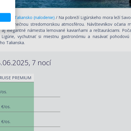
vona / Taliansko (nalodenie)
/ Na pobreží Ligúrskeho mora leží Sav
ou a jedinečnou stredomorskou atmosférou. Návštevníkov očaria m
 aj elegantné námestia lemované kaviarňami a reštauráciami. Po
u Ligúrie, vychutnať si miestnu gastronómiu a nasávať pohodovú
ho Talianska.
.06.2025, 7 nocí
RUISE PREMIUM
/os.
 €/os.
 €/os.