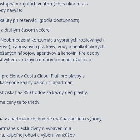
dostupná v kajutách vnútorných, s oknom a s
ody navyše:
kajuty
pri rezervácii
(podľa dostupnosti).
 a druhým časom večere.
: Neobmedzená konzumácia vybraných rozlievaných
užové), čapovaných pív, kávy, vody a nealkoholických
šaných nápojov, aperitívov a liehovín. Pre osoby
ť výberu z rôznych druhov limonád, džúsov a
 pre členov Costa Clubu. Platí pre plavby s
kategórie kajuty balkón či apartmán.
 získať až 350 bodov za každý deň plavby.
e ceny tejto triedy.
ná
v apartmánoch, budete mať naviac tieto výhody:
artmáne s exkluzívnym vybavením a
a, kúpeľnej obuvi a
výberu vankúšov
.