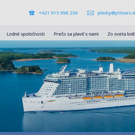
+421 915 996 236
plavby@pttours.s
Lodné spoločnosti
Prečo sa plaviť s nami
Zo sveta lodí