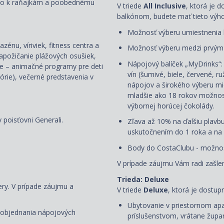
 a to k raňajkám a poobednému
V triede
All Inclusive
, ktorá je 
balkónom, budete mať tieto výh
Možnosť výberu umiestnenia 
zénu, víriviek, fitness centra a
Možnosť výberu medzi prvým
apožičanie plážových osušiek,
Nápojový balíček „MyDrinks“
be – animačné programy pre deti
vín (šumivé, biele, červené, r
órie), večerné predstavenia v
nápojov a širokého výberu mie
mladšie ako 18 rokov možnos
výbornej horúcej čokolády.
 poisťovni Generali.
Zľava až 10% na ďalšiu plavbu
uskutočnením do 1 roka a na 
Body do CostaClubu - možnosť
V prípade záujmu Vám radi zašlem
Trieda: Deluxe
ery. V prípade záujmu a
V triede
Deluxe
, ktorá je dostup
Ubytovanie v priestornom ap
oobjednania nápojových
príslušenstvom,
vrátane župan