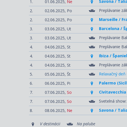
Savona / Tali
1.
01.06.2025,
Ne
Preplávanie zá
2.
02.06.2025,
Po
Marseille / F
2.
02.06.2025,
Po
Barcelona / Š
3.
03.06.2025,
Ut
Preplávanie Ba
3.
03.06.2025,
Ut
Preplávanie Ba
4.
04.06.2025,
St
Ibiza / Španie
4.
04.06.2025,
St
Preplávanie zál
4.
04.06.2025,
St
Relaxačný deň 
5.
05.06.2025,
Št
Palermo (Sicíl
6.
06.06.2025,
Pi
Civitavecchia
7.
07.06.2025,
So
Svetelná show:
7.
07.06.2025,
So
Savona / Tali
8.
08.06.2025,
Ne
V destinácii
Na palube