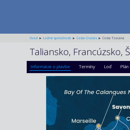
Úvod
Lodné spoločnosti
Costa Cruises
Costa Toscana
Taliansko, Francúzsko, Š
Informácie o plavbe
Termíny
Loď
Plán