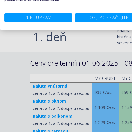
NIE, UPRAV
OK, POKRAČUJTE
Sa
PROGRAM DEŇ ZA DŇOM
tradíci
Priamar
1. deň
históri
severné
Ceny pre termín 01.06.2025 - 08
MY CRUISE
MY C
Kajuta vnútorná
939 €/os.
959 €
cena za 1. a 2. dospelú osobu
Kajuta s oknom
1 109 €/os.
1 159
cena za 1. a 2. dospelú osobu
Kajuta s balkónom
1 229 €/os.
1 259
cena za 1. a 2. dospelú osobu
Kajuta s terasou