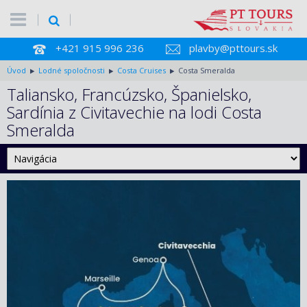
+421 915 996 236
plavby@pttours.sk
Úvod
Lodné spoločnosti
Costa Cruises
Costa Smeralda
Taliansko, Francúzsko, Španielsko,
Sardínia z Civitavechie na lodi Costa
Smeralda