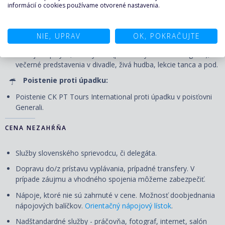
informácií o cookies používame otvorené nastavenia.
Voľné využitie verejných priestorov, ako užívanie bazénu,
víriviek, fitness centra a iných športovo-rekreačných zariadení,
bezplatné zapožičanie plážových osušiek, účasť na všetkých
NIE, UPRAV
OK, POKRAČUJTE
akciách usporiadaných na palube – animačné programy pre
deti aj dospelých, detský klub (pre všetky vekové kategórie),
večerné predstavenia v divadle, živá hudba, lekcie tanca a pod.
Poistenie proti úpadku:
Poistenie CK PT Tours International proti úpadku v poisťovni
Generali.
CENA NEZAHŔŇA
Služby slovenského sprievodcu, či delegáta.
Dopravu do/z prístavu vyplávania, prípadné transfery. V
prípade záujmu a vhodného spojenia môžeme zabezpečiť.
Nápoje, ktoré nie sú zahrnuté v cene. Možnosť doobjednania
nápojových balíčkov.
Orientačný nápojový lístok
.
Nadštandardné služby - práčovňa, fotograf, internet, salón