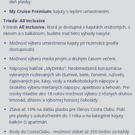
deň plavby.
My Cruise Premium
: kajuty s lepším
umiestnením.
Trieda: All Inclusive
V triede
All Inclusive
, ktorá je dostupná v kajutách vnútorných, s
oknom a s balkónom, budete mať tieto výhody navyše:
Možnosť výberu umiestnenia kajuty
pri rezervácii
(podľa
dostupnosti).
Možnosť výberu medzi prvým a druhým časom večere.
Nápojový balíček „MyDrinks“: Neobmedzená konzumácia
vybraných rozlievaných vín (šumivé, biele, červené, ružové),
čapovaných pív, kávy, vody a nealkoholických nápojov a
širokého výberu miešaných nápojov, aperitívov a liehovín. Pre
osoby mladšie ako 18 rokov možnosť výberu z rôznych druhov
limonád, džúsov a výbornej horúcej čokolády.
Zľava až 10% na ďalšiu plavbu pre členov Costa Clubu. Platí
pre plavby s uskutočnením do 1 roka a na kategórie kajuty
balkón či apartmán.
Body do CostaClubu - možnosť získať až 350 bodov za každý