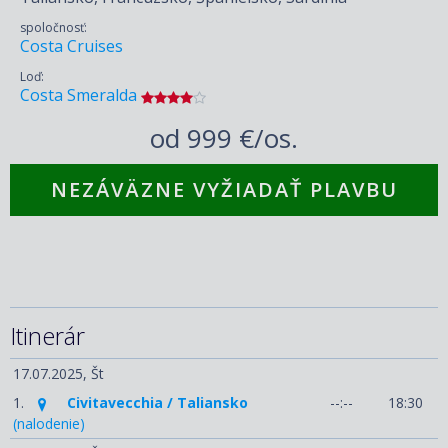
spoločnosť:
Costa Cruises
Loď:
Costa Smeralda
od
999 €/os.
NEZÁVÄZNE VYŽIADAŤ PLAVBU
Itinerár
17.07.2025,
Št
1.
Civitavecchia / Taliansko
--:--
18:30
(nalodenie)