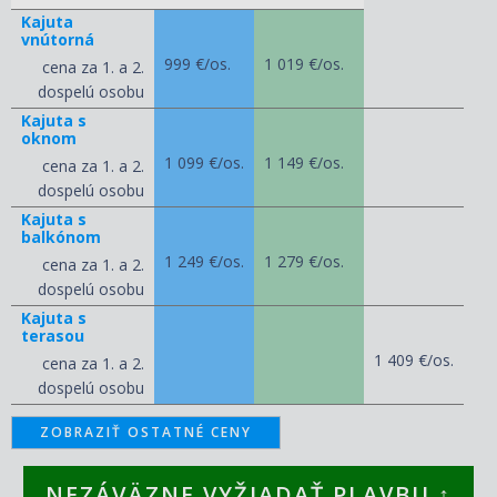
Kajuta
vnútorná
999 €/os.
1 019 €/os.
cena za 1. a 2.
dospelú osobu
Kajuta s
oknom
1 099 €/os.
1 149 €/os.
cena za 1. a 2.
dospelú osobu
Kajuta s
balkónom
1 249 €/os.
1 279 €/os.
cena za 1. a 2.
dospelú osobu
Kajuta s
terasou
1 409 €/os.
cena za 1. a 2.
dospelú osobu
ZOBRAZIŤ OSTATNÉ CENY
NEZÁVÄZNE VYŽIADAŤ PLAVBU ↑