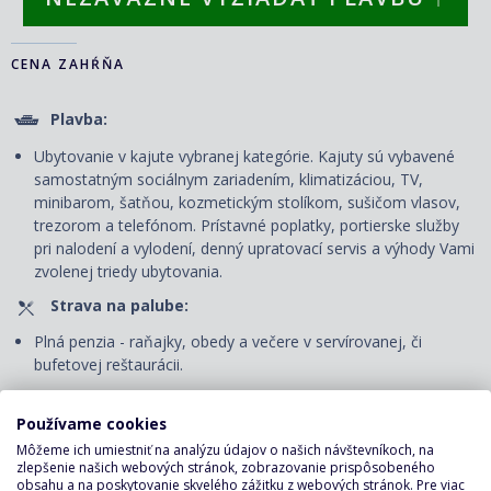
CENA ZAHŔŇA
Plavba:
Ubytovanie v kajute vybranej kategórie. Kajuty sú vybavené
samostatným sociálnym zariadením, klimatizáciou, TV,
minibarom, šatňou, kozmetickým stolíkom, sušičom vlasov,
trezorom a telefónom. Prí
stavné poplatky, portierske služby
pri nalodení a vylodení, denný upratovací servis
a výhody Vami
zvolenej triedy ubytovania.
Strava na palube:
Plná penzia - raňajky, obedy a večere v servírovanej, či
bufetovej reštaurácii.
Nápoje v bufetovej reštaurácii: voda, káva, čaj, a to k
raňajkám a poobednému občerstveniu. K obedu a večeri iba
Používame cookies
voda.
Môžeme ich umiestniť na analýzu údajov o našich návštevníkoch, na
zlepšenie našich webových stránok, zobrazovanie prispôsobeného
Zábava na palube:
obsahu a na poskytovanie skvelého zážitku z webových stránok. Pre viac