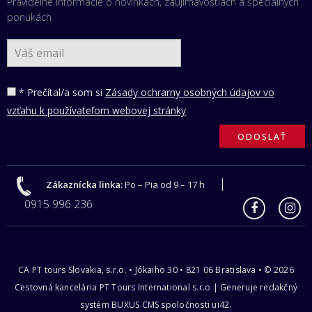
Pravidelné informácie o novinkách, zaujímavostiach a špeciálnych
ponukách
* Prečítal/a som si
Zásady ochrarny osobných údajov vo
vzťahu k používateľom webovej stránky
Zákaznícka linka:
Po – Pia od 9 – 17 h
0915 996 236
CA PT tours Slovakia, s.r.o. • Jókaiho 30 • 821 06 Bratislava • © 2026
Cestovná kancelária PT Tours International s.r.o | Generuje redakčný
systém BUXUS CMS spoločnosti ui42.