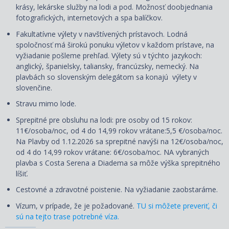
krásy, lekárske služby na lodi a pod. Možnosť doobjednania
fotografických, internetových a spa balíčkov.
Fakultatívne výlety v navštívených prístavoch. Lodná
spoločnosť má širokú ponuku výletov v každom prístave, na
vyžiadanie pošleme prehľad. Výlety sú v týchto jazykoch:
anglický, španielsky, taliansky, francúzsky, nemecký. Na
plavbách so slovenským delegátom sa konajú výlety v
slovenčine.
Stravu mimo lode.
Sprepitné pre obsluhu na lodi: pre osoby od 15 rokov:
11€/osoba/noc, od 4 do 14,99 rokov vrátane:5,5 €/osoba/noc.
Na Plavby od 1.12.2026 sa sprepitné navýši na 12€/osoba/noc,
od 4 do 14,99 rokov vrátane: 6€/osoba/noc. NA vybraných
plavba s Costa Serena a Diadema sa môže výška sprepitného
líšiť.
Cestovné a zdravotné poistenie. Na vyžiadanie zaobstaráme.
Vízum, v prípade, že je požadované.
TU si môžete preveriť, či
sú na tejto trase potrebné víza.