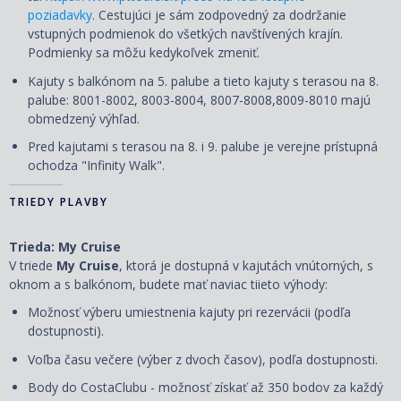
poziadavky
. Cestujúci je sám zodpovedný za dodržanie
vstupných podmienok do všetkých navštívených krajín.
Podmienky sa môžu kedykoľvek zmeniť.
Kajuty s balkónom na 5. palube a tieto kajuty s terasou na 8.
palube: 8001-8002, 8003-8004, 8007-8008,8009-8010 majú
obmedzený výhľad.
Pred kajutami s terasou na 8. i 9. palube je verejne prístupná
ochodza "Infinity Walk".
TRIEDY PLAVBY
Trieda: My Cruise
V triede
My Cruise
, ktorá je dostupná v kajutách vnútorných, s
oknom a s balkónom, budete mať naviac tiieto výhody:
Možnosť výberu umiestnenia kajuty pri rezervácii (podľa
dostupnosti).
Voľba času večere (výber z dvoch časov), podľa dostupnosti.
Body do CostaClubu - možnosť získať až 350 bodov za každý