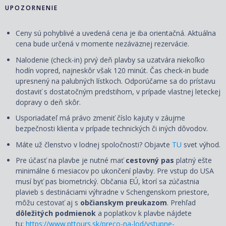
UPOZORNENIE
Ceny sú pohyblivé a uvedená cena je iba orientačná. Aktuálna
cena bude určená v momente nezáväznej rezervácie.
Nalodenie (check-in) prvý deň plavby sa uzatvára niekoľko
hodín vopred, najneskôr však 120 minút. Čas check-in bude
upresnený na palubných lístkoch. Odporúčame sa do prístavu
dostaviť s dostatočným predstihom, v prípade vlastnej leteckej
dopravy o deň skôr.
Usporiadateľ má právo zmeniť číslo kajuty v záujme
bezpečnosti klienta v prípade technických či iných dôvodov.
Máte už členstvo v lodnej spoločnosti? Objavte
TU
svet výhod.
Pre účasť na plavbe je nutné mať
cestovný pas
platný ešte
minimálne 6 mesiacov po ukončení plavby. Pre vstup do USA
musí byť pas biometrický. Občania EÚ, ktorí sa zúčastnia
plavieb s destináciami výhradne v Schengenskom priestore,
môžu cestovať aj s
občianskym preukazom
. Prehľad
dôležitých podmienok
a poplatkov k plavbe nájdete
tu:
https://www.pttours.sk/preco-na-lod/vstupne-