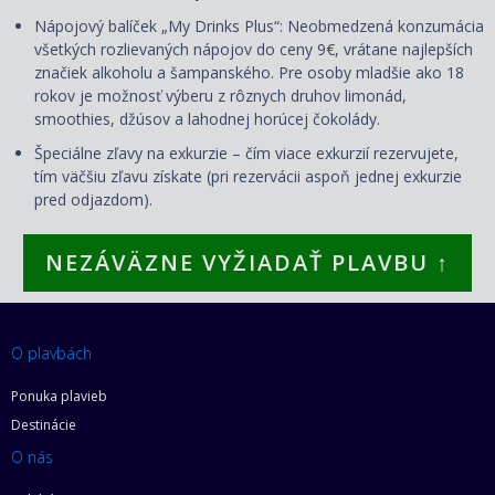
Nápojový balíček „My Drinks Plus“: Neobmedzená konzumácia
všetkých rozlievaných nápojov do ceny 9€, vrátane najlepších
značiek alkoholu a šampanského. Pre osoby mladšie ako 18
rokov je možnosť výberu z rôznych druhov limonád,
smoothies, džúsov a lahodnej horúcej čokolády.
Špeciálne zľavy na exkurzie – čím viace exkurzií rezervujete,
tím väčšiu zľavu získate (pri rezervácii aspoň jednej exkurzie
pred odjazdom).
NEZÁVÄZNE VYŽIADAŤ PLAVBU ↑
O plavbách
Ponuka plavieb
Destinácie
O nás