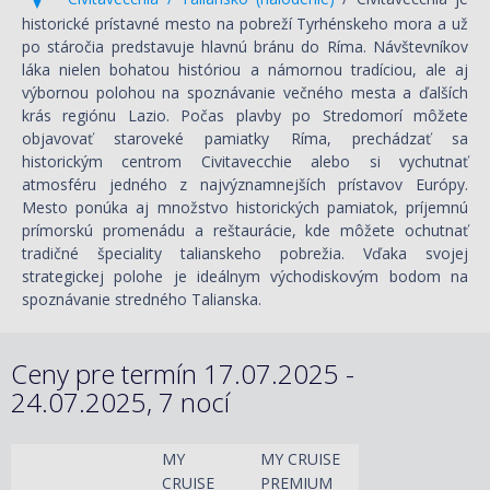
historické prístavné mesto na pobreží Tyrhénskeho mora a už
po stáročia predstavuje hlavnú bránu do Ríma. Návštevníkov
láka nielen bohatou históriou a námornou tradíciou, ale aj
výbornou polohou na spoznávanie večného mesta a ďalších
krás regiónu Lazio. Počas plavby po Stredomorí môžete
objavovať staroveké pamiatky Ríma, prechádzať sa
historickým centrom Civitavecchie alebo si vychutnať
atmosféru jedného z najvýznamnejších prístavov Európy.
Mesto ponúka aj množstvo historických pamiatok, príjemnú
prímorskú promenádu a reštaurácie, kde môžete ochutnať
tradičné špeciality talianskeho pobrežia. Vďaka svojej
strategickej polohe je ideálnym východiskovým bodom na
spoznávanie stredného Talianska.
Ceny pre termín 17.07.2025 -
24.07.2025, 7 nocí
MY
MY CRUISE
CRUISE
PREMIUM