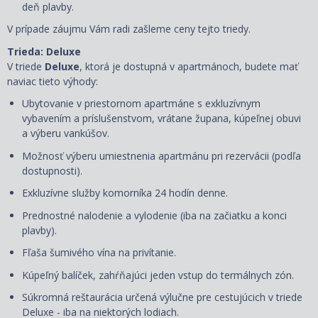
deň plavby.
V prípade záujmu Vám radi zašleme ceny tejto triedy.
Trieda: Deluxe
V triede
Deluxe
, ktorá je dostupná
v apartmánoch, budete mať
naviac tieto výhody:
Ubytovanie v priestornom apartmáne s exkluzívnym
vybavením a príslušenstvom,
vrátane župana, kúpeľnej obuvi
a
výberu vankúšov
.
Možnosť výberu umiestnenia apartmánu pri rezervácii (podľa
dostupnosti).
Exkluzívne služby komorníka 24 hodín denne.
Prednostné nalodenie a vylodenie (iba na začiatku a konci
plavby).
Fľaša šumivého vína na privítanie.
Kúpeľný balíček, zahŕňajúci jeden vstup do termálnych zón.
Súkromná reštaurácia určená výlučne pre cestujúcich v triede
Deluxe - iba na niektorých lodiach.