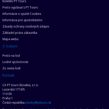
Kolektív PT Tours
Prečo vyplávať s PT Tours
Informácie o využití Cookies
Informácia pre spotrebiteľov
Zásady ochrany osobných údajov
Základní práva zákazníka
Mapa webu
O lodiach
Prečo na loď
Lodné spoločnosti
Zo sveta lodí
Kontakt
CA PT tours Slovakia, s.r.o.
Lazarská 1719/5
110 00
Praha 1
Česká republika
plavby@pttours.sk