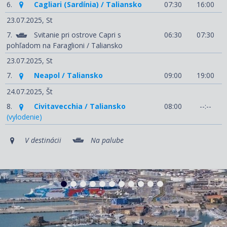
6.
Cagliari (Sardínia) / Taliansko
07:30
16:00
23.07.2025,
St
7.
Svitanie pri ostrove Capri s
06:30
07:30
pohľadom na Faraglioni / Taliansko
23.07.2025,
St
7.
Neapol / Taliansko
09:00
19:00
24.07.2025,
Št
8.
Civitavecchia / Taliansko
08:00
--:--
(vylodenie)
V destinácii
Na palube