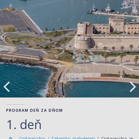
PROGRAM DEŇ ZA DŇOM
1. deň
Civitavecchia / Taliansko (nalodenie)
/ Civitavecchia je