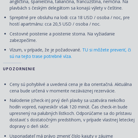
angličtina, španielčina, taliančina, francúzština, nemčina. Na
plavbách s českým delegátom sa konajú výlety v češtine.
Sprepitné pre obsluhu na lodi: cca 18 USD / osoba / noc, pre
hostí apartmánu: cca 20,5 USD / osoba / noc.
Cestovné poistenie a poistenie storna. Na vyžiadanie
zabezpečíme.
Vízum, v prípade, že je požadované.
TU si môžete preveriť, či
sú na tejto trase potrebné víza.
UPOZORNENIE
Ceny sú pohyblivé a uvedená cena je iba orientačná. Aktuálna
cena bude určená v momente nezáväznej rezervácie.
Nalodenie (check-in) prvý deň plavby sa uzatvára niekoľko
hodín vopred, najneskôr však 120 minút. Čas check-in bude
upresnený na palubných lístkoch. Odporúčame sa do prístavu
dostaviť s dostatočným predstihom, v prípade vlastnej leteckej
dopravy o deň skôr.
Usporiadateľ má právo zmeniť číslo kajuty v záujme