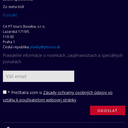
Zo sveta lodí
Kontakt
CA PT tours Slovakia, s.r.o.
Lazarská 1719/5
110 00
Praha 1
Česká republika
plavby@pttours.sk
Pravidelné informácie o novinkách, zaujímavostiach a špeciálnych
ponukách
* Prečítal/a som si
Zásady ochrarny osobných údajov vo
vzťahu k používateľom webovej stránky