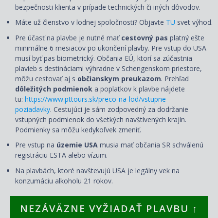
bezpečnosti klienta v prípade technických či iných dôvodov.
Máte už členstvo v lodnej spoločnosti? Objavte
TU
svet výhod.
Pre účasť na plavbe je nutné mať
cestovný pas
platný ešte
minimálne 6 mesiacov po ukončení plavby. Pre vstup do USA
musí byť pas biometrický. Občania EÚ, ktorí sa zúčastnia
plavieb s destináciami výhradne v Schengenskom priestore,
môžu cestovať aj s
občianskym preukazom
. Prehľad
dôležitých podmienok
a poplatkov k plavbe nájdete
tu:
https://www.pttours.sk/preco-na-lod/vstupne-
poziadavky
. Cestujúci je sám zodpovedný za dodržanie
vstupných podmienok do všetkých navštívených krajín.
Podmienky sa môžu kedykoľvek zmeniť.
Pre vstup na
územie USA
musia mať občania SR schválenú
registráciu ESTA alebo vízum.
Na plavbách, ktoré navštevujú USA je legálny vek na
konzumáciu alkoholu 21 rokov.
NEZÁVÄZNE VYŽIADAŤ PLAVBU ↑