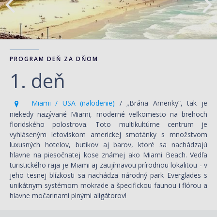
PROGRAM DEŇ ZA DŇOM
1. deň
Miami / USA (nalodenie)
/ „Brána Ameriky“, tak je
niekedy nazývané Miami, moderné veľkomesto na brehoch
floridského polostrova. Toto multikultúrne centrum je
vyhláseným letoviskom americkej smotánky s množstvom
luxusných hotelov, butikov aj barov, ktoré sa nachádzajú
hlavne na piesočnatej kose známej ako Miami Beach. Vedľa
turistického raja je Miami aj zaujímavou prírodnou lokalitou - v
jeho tesnej blízkosti sa nachádza národný park Everglades s
unikátnym systémom mokrade a špecifickou faunou i flórou a
hlavne močarinami plnými aligátorov!