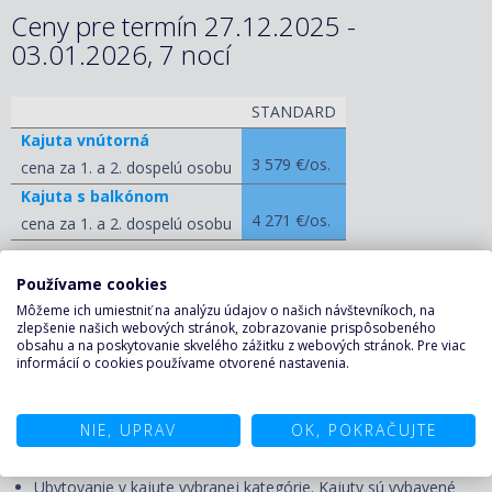
Ceny pre termín 27.12.2025 -
03.01.2026, 7 nocí
STANDARD
Kajuta vnútorná
3 579 €/os.
cena za 1. a 2. dospelú osobu
Kajuta s balkónom
4 271 €/os.
cena za 1. a 2. dospelú osobu
ZOBRAZIŤ OSTATNÉ CENY
Používame cookies
Môžeme ich umiestniť na analýzu údajov o našich návštevníkoch, na
NEZÁVÄZNE VYŽIADAŤ PLAVBU ↑
zlepšenie našich webových stránok, zobrazovanie prispôsobeného
obsahu a na poskytovanie skvelého zážitku z webových stránok. Pre viac
informácií o cookies používame otvorené nastavenia.
CENA ZAHŔŇA
NIE, UPRAV
OK, POKRAČUJTE
Plavba:
Ubytovanie v kajute vybranej kategórie. Kajuty sú vybavené