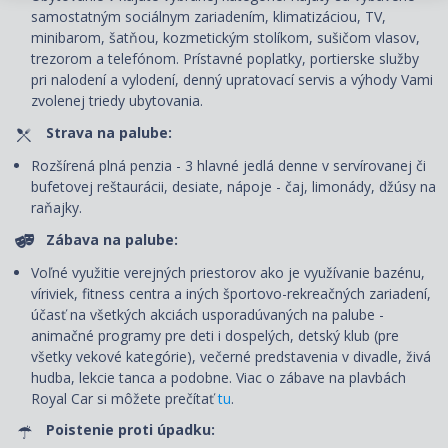
samostatným sociálnym zariadením, klimatizáciou, TV,
minibarom, šatňou, kozmetickým stolíkom, sušičom vlasov,
trezorom a telefónom. Prí
stavné poplatky, portierske služby
pri nalodení a vylodení, denný upratovací servis
a výhody Vami
zvolenej triedy ubytovania.
Strava na palube:
Rozšírená plná penzia - 3 hlavné jedlá denne v servírovanej či
bufetovej reštaurácii, desiate, nápoje - čaj, limonády, džúsy na
raňajky.
Zábava na palube:
Voľné využitie verejných priestorov ako je využívanie bazénu,
víriviek, fitness centra a iných športovo-rekreačných zariadení,
účasť na všetkých akciách usporadúvaných na palube -
animačné programy pre deti i dospelých, detský klub (pre
všetky vekové kategórie), večerné predstavenia v divadle, živá
hudba, lekcie tanca a podobne. Viac o zábave na plavbách
Royal Car si môžete prečítať
tu
.
Poistenie proti úpadku: