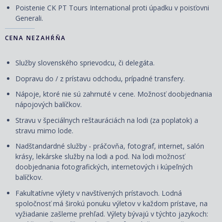
Poistenie CK PT Tours International proti úpadku v poisťovni
Generali.
CENA NEZAHŔŇA
Služby slovenského sprievodcu, či delegáta.
Dopravu do / z prístavu odchodu, prípadné transfery.
Nápoje, ktoré nie sú zahrnuté v cene. Možnosť doobjednania
nápojových balíčkov.
Stravu v špeciálnych reštauráciách na lodi (za poplatok) a
stravu mimo lode.
Nadštandardné služby - práčovňa, fotograf, internet, salón
krásy, lekárske služby na lodi a pod. Na lodi možnosť
doobjednania fotografických, internetových i kúpeľných
balíčkov.
Fakultatívne výlety v navštívených prístavoch. Lodná
spoločnosť má širokú ponuku výletov v každom prístave, na
vyžiadanie zašleme prehľad. Výlety bývajú v týchto jazykoch: