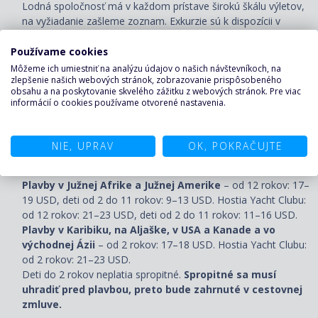
Lodná spoločnosť má v každom prístave širokú škálu výletov,
na vyžiadanie zašleme zoznam. Exkurzie sú k dispozícii v
nasledujúcich jazykoch: angličtina, španielčina, taliančina,
francúzština, nemčina. Na plavbách s naším delegátom sú
Používame cookies
výlety v slovenčine/češtine.
Môžeme ich umiestniť na analýzu údajov o našich návštevníkoch, na
zlepšenie našich webových stránok, zobrazovanie prispôsobeného
Stravu mimo loď a stravovanie v špeciálnych reštauráciách.
obsahu a na poskytovanie skvelého zážitku z webových stránok. Pre viac
informácií o cookies používame otvorené nastavenia.
Sprepitné pre personál na lodi (ceny platia na osobu/noc):
Plavby v Stredozemí, severnej Európe, Emirátoch,
Rudom mori, na Antilách a Grand Voyages
– od 18 rokov:
NIE, UPRAV
OK, POKRAČUJTE
12 €, deti od 2 do 17 rokov: 10 €. Hostia Yacht Clubu: od 18
rokov: 16 €, deti od 2 do 17 rokov: 13 €.
Plavby v Južnej Afrike a Južnej Amerike
– od 12 rokov: 17–
19 USD, deti od 2 do 11 rokov: 9–13 USD. Hostia Yacht Clubu:
od 12 rokov: 21–23 USD, deti od 2 do 11 rokov: 11–16 USD.
Plavby v Karibiku, na Aljaške, v USA a Kanade a vo
východnej Ázii
– od 2 rokov: 17–18 USD. Hostia Yacht Clubu:
od 2 rokov: 21–23 USD.
Deti do 2 rokov neplatia spropitné.
Spropitné sa musí
uhradiť pred plavbou, preto bude zahrnuté v cestovnej
zmluve.