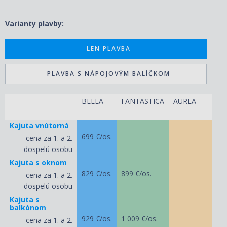
Varianty plavby:
LEN PLAVBA
PLAVBA S NÁPOJOVÝM BALÍČKOM
BELLA
FANTASTICA
AUREA
Y
C
Kajuta vnútorná
699 €/os.
cena za 1. a 2.
dospelú osobu
Kajuta s oknom
829 €/os.
899 €/os.
cena za 1. a 2.
dospelú osobu
Kajuta s
balkónom
929 €/os.
1 009 €/os.
cena za 1. a 2.