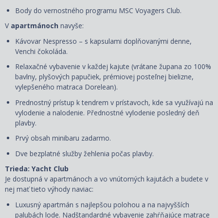
Body do vernostného programu MSC Voyagers Club.
V
apartmánoch
navyše:
Kávovar Nespresso – s kapsulami doplňovanými denne,
Venchi čokoláda.
Relaxačné vybavenie v každej kajute (vrátane župana zo 100%
bavlny, plyšových papučiek, prémiovej posteľnej bielizne,
vylepšeného matraca Dorelean).
Prednostný prístup k tendrem v prístavoch, kde sa využívajú na
vylodenie a nalodenie. Přednostné vylodenie posledný deň
plavby.
Prvý obsah minibaru zadarmo.
Dve bezplatné služby žehlenia počas plavby.
Trieda: Yacht Club
Je dostupná v apartmánoch a vo vnútorných kajutách
a budete v
nej mať tieto výhody naviac:
Luxusný apartmán s najlepšou polohou a na najvyšších
palubách lode. Nadštandardné vybavenie zahŕňajúce matrace