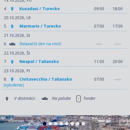
19.10.2026,
Po
4.
Kusadasi / Turecko
09:00
18:00
20.10.2026,
Ut
5.
Marmaris / Turecko
07:00
17:00
21.10.2026,
St
6.
Relaxační den na moři
--:--
--:--
22.10.2026,
Št
7.
Neapol / Taliansko
11:00
20:00
23.10.2026,
Pi
8.
Civitavecchia / Taliansko
07:00
--:--
(vylodenie)
V destinácii
Na palube
Tender
1