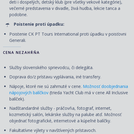
deti i dospelých, detský klub (pre všetky vekové kategórie),
večerné predstavenia v divadle, živá hudba, lekcie tanca a
podobne.
Poistenie proti úpadku:
Poistenie CK PT Tours International proti úpadku v poisťovni
Generali.
CENA NEZAHŔŇA
Služby slovenského sprievodcu, či delegáta.
Doprava do/z prístavu vyplávania, iné transfery.
Nápoje, ktoré nie sú zahrnuté v cene.
Možnosť doobjednania
nápojových balíčkov
(trieda Yacht Club má v cene All Inclusive
balíček)
.
Nadštandardné služby - práčovňa, fotograf, internet,
kozmetický salón, lekárske služby na palube atď. Možnosť
objednať fotografické, internetové a kúpeľné balíčky.
Fakultatívne výlety v navštívených prístavoch.