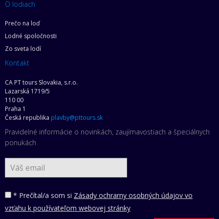
O lodiach
Prečo na loď
Lodné spoločnosti
Zo sveta lodí
Kontakt
CA PT tours Slovakia, s.r.o.
Lazarská 1719/5
110 00
Praha 1
Česká republika
plavby@pttours.sk
Pravidelné informácie o novinkách, zaujímavostiach a špeciálnych
ponukách
* Prečítal/a som si
Zásady ochrarny osobných údajov vo
vzťahu k používateľom webovej stránky