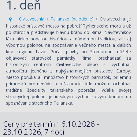
1. deň
Civitavecchia / Taliansko (nalodenie)
/ Civitavecchia je
historické prístavné mesto na pobreží Tyrhénskeho mora a už
po stáročia predstavuje hlavnú bránu do Ríma. Návštevníkov
láka nielen bohatou históriou a námornou tradíciou, ale aj
výbornou polohou na spoznávanie večného mesta a ďalších
krás regiónu Lazio. Počas plavby po Stredomorí môžete
objavovať staroveké pamiatky Ríma, prechádzať sa
historickým centrom Civitavecchie alebo si vychutnať
atmosféru jedného z najvýznamnejších prístavov Európy.
Mesto ponúka aj množstvo historických pamiatok, príjemnú
prímorskú promenádu a reštaurácie, kde môžete ochutnať
tradičné špeciality talianskeho pobrežia. Vďaka svojej
strategickej polohe je ideálnym východiskovým bodom na
spoznávanie stredného Talianska.
Ceny pre termín 16.10.2026 -
23.10.2026, 7 nocí