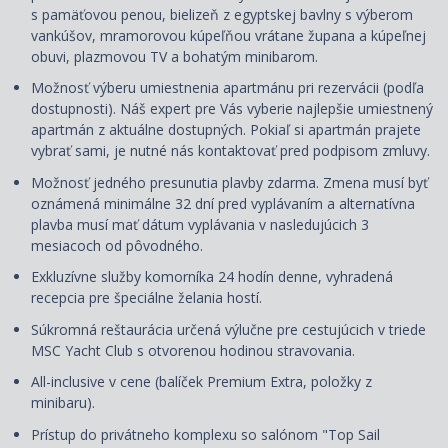
s pamäťovou penou, bielizeň z egyptskej bavlny s výberom
vankúšov, mramorovou kúpeľňou vrátane župana a kúpeľnej
obuvi, plazmovou TV a bohatým minibarom.
Možnosť výberu umiestnenia apartmánu pri rezervácii (podľa
dostupnosti). Náš expert pre Vás vyberie najlepšie umiestnený
apartmán z aktuálne dostupných. Pokiaľ si apartmán prajete
vybrať sami, je nutné nás kontaktovať pred podpisom zmluvy.
Možnosť jedného presunutia plavby zdarma. Zmena musí byť
oznámená minimálne 32 dní pred vyplávaním a alternatívna
plavba musí mať dátum vyplávania v nasledujúcich 3
mesiacoch od pôvodného.
Exkluzívne služby komorníka 24 hodín denne, vyhradená
recepcia pre špeciálne želania hostí.
Súkromná reštaurácia určená výlučne pre cestujúcich v triede
MSC Yacht Club s otvorenou hodinou stravovania.
All-inclusive v cene (balíček Premium Extra, položky z
minibaru).
Prístup do privátneho komplexu so salónom "Top Sail