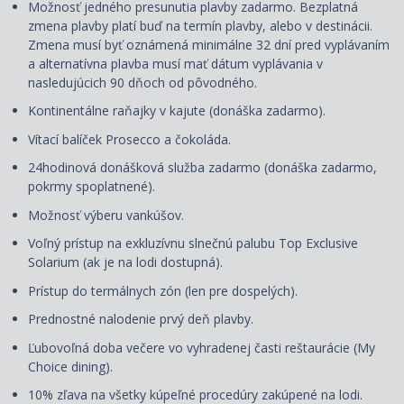
Možnosť jedného presunutia plavby zadarmo. Bezplatná
zmena plavby platí buď na termín plavby, alebo v destinácii.
Zmena musí byť oznámená minimálne 32 dní pred vyplávaním
a alternatívna plavba musí mať dátum vyplávania v
nasledujúcich 90 dňoch od pôvodného.
Kontinentálne raňajky v kajute (donáška zadarmo).
Vítací balíček Prosecco a čokoláda.
24hodinová donášková služba zadarmo (donáška zadarmo,
pokrmy spoplatnené).
Možnosť výberu vankúšov.
Voľný prístup na exkluzívnu slnečnú palubu Top Exclusive
Solarium (ak je na lodi dostupná).
Prístup do termálnych zón (len pre dospelých).
Prednostné nalodenie prvý deň plavby.
Ľubovoľná doba večere vo vyhradenej časti reštaurácie (My
Choice dining).
10% zľava na všetky kúpeľné procedúry zakúpené na lodi.