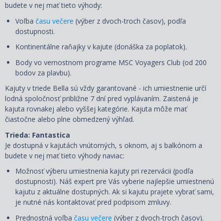
budete v nej mať tieto výhody:
Voľba
času večere
(výber z dvoch-troch časov), podľa
dostupnosti.
Kontinentálne raňajky v kajute (donáška za poplatok).
Body vo vernostnom programe MSC Voyagers Club (od 200
bodov za plavbu).
Kajuty v triede Bella sú vždy garantované - ich umiestnenie určí
lodná spoločnosť približne 7 dní pred vyplávaním. Zaistená je
kajuta rovnakej alebo vyššej kategórie. Kajuta môže mať
čiastočne alebo plne obmedzený výhľad.
Trieda: Fantastica
Je dostupná v kajutách vnútorných, s oknom, aj s balkónom a
budete v nej mať tieto výhody naviac:
Možnosť výberu umiestnenia kajuty pri rezervácii (podľa
dostupnosti). Náš expert pre Vás vyberie najlepšie umiestnenú
kajutu z aktuálne dostupných. Ak si kajutu prajete vybrať sami,
je nutné nás kontaktovať pred podpisom zmluvy.
Prednostná voľba
času večere
(výber z dvoch-troch časov).