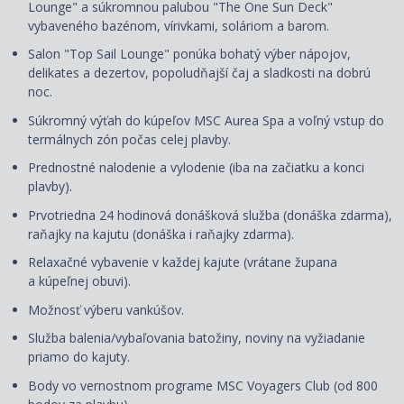
Lounge" a súkromnou palubou "The One Sun Deck"
vybaveného bazénom, vírivkami, soláriom a barom.
Salon "Top Sail Lounge" ponúka bohatý výber nápojov,
delikates a dezertov, popoludňajší čaj a sladkosti na dobrú
noc.
Súkromný výťah do kúpeľov MSC Aurea Spa a voľný vstup do
termálnych zón počas celej plavby.
Prednostné nalodenie a vylodenie (iba na začiatku a konci
plavby).
Prvotriedna 24 hodinová donášková služba (donáška zdarma),
raňajky na kajutu (donáška i raňajky zdarma).
Relaxačné vybavenie v každej kajute (vrátane
župana
a kúpeľnej obuvi
).
Možnosť výberu vankúšov.
Služba balenia/vybaľovania batožiny, noviny na vyžiadanie
priamo do kajuty.
Body vo vernostnom programe MSC Voyagers Club (od 800