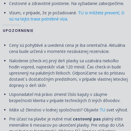
Cestovné a zdravotné poistenie. Na vyžiadanie zabezpečíme.
Vízum, v prípade, že je požadované.
TU si môžete preveriť, či
sú na tejto trase potrebné víza.
UPOZORNENIE
Ceny sú pohyblivé a uvedená cena je iba orientačná. Aktuálna
cena bude určená v momente nezáväznej rezervácie.
Nalodenie (check-in) prvý deň plavby sa uzatvára niekoľko
hodín vopred, najneskôr však 120 minút. Čas check-in bude
upresnený na palubných lístkoch. Odporúčame sa do prístavu
dostaviť s dostatočným predstihom, v prípade vlastnej leteckej
dopravy o deň skôr.
Usporiadateľ má právo zmeniť číslo kajuty v záujme
bezpečnosti klienta v prípade technických či iných dôvodov.
Máte už členstvo v lodnej spoločnosti? Objavte
TU
svet výhod.
Pre účasť na plavbe je nutné mať
cestovný pas
platný ešte
minimálne 6 mesiacov po ukončení plavby. Pre vstup do USA