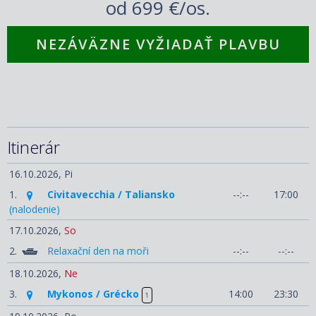
od
699 €/os.
NEZÁVÄZNE VYŽIADAŤ PLAVBU
Itinerár
16.10.2026,
Pi
1.
Civitavecchia / Taliansko
--:--
17:00
(nalodenie)
17.10.2026,
So
2.
Relaxační den na moři
--:--
--:--
18.10.2026,
Ne
3.
Mykonos / Grécko
14:00
23:30
1