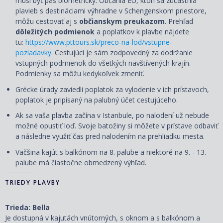
musí byť pas biometrický. Občania EÚ, ktorí sa zúčastnia
plavieb s destináciami výhradne v Schengenskom priestore,
môžu cestovať aj s
občianskym preukazom
. Prehľad
dôležitých podmienok
a poplatkov k plavbe nájdete
tu:
https://www.pttours.sk/preco-na-lod/vstupne-
poziadavky
. Cestujúci je sám zodpovedný za dodržanie
vstupných podmienok do všetkých navštívených krajín.
Podmienky sa môžu kedykoľvek zmeniť.
Grécke úrady zaviedli poplatok za vylodenie v ich prístavoch,
poplatok je pripísaný na palubný účet cestujúceho.
Ak sa vaša plavba začína v Istanbule, po nalodení už nebude
možné opustiť loď. Svoje batožiny si môžete v prístave odbaviť
a následne využiť čas pred nalodením na prehliadku mesta.
Väčšina kajút s balkónom na 8. palube a niektoré na 9. - 13.
palube má čiastočne obmedzený výhľad.
TRIEDY PLAVBY
Trieda: Bella
Je dostupná v kajutách vnútorných, s oknom a s balkónom a