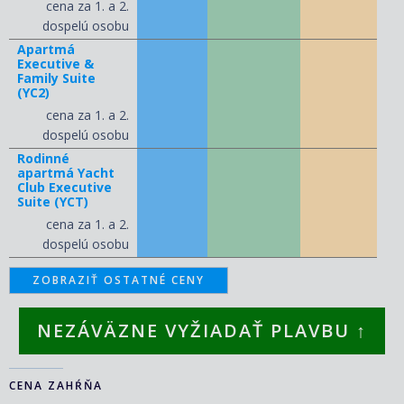
2 
cena za 1. a 2.
dospelú osobu
Apartmá
Executive &
Family Suite
(YC2)
3 
cena za 1. a 2.
dospelú osobu
Rodinné
apartmá Yacht
Club Executive
Suite (YCT)
4 
cena za 1. a 2.
dospelú osobu
ZOBRAZIŤ OSTATNÉ CENY
NEZÁVÄZNE VYŽIADAŤ PLAVBU ↑
CENA ZAHŔŇA