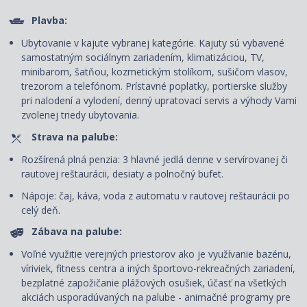
Plavba:
Ubytovanie v kajute vybranej kategórie. Kajuty sú vybavené
samostatným sociálnym zariadením, klimatizáciou, TV,
minibarom, šatňou, kozmetickým stolíkom, sušičom vlasov,
trezorom a telefónom. Prí
stavné poplatky, portierske služby
pri nalodení a vylodení, denný upratovací servis
a výhody Vami
zvolenej triedy ubytovania.
Strava na palube:
Rozšírená plná penzia: 3 hlavné jedlá denne v servírovanej či
rautovej reštaurácii, desiaty a polnočný bufet.
Nápoje: čaj, káva, voda z automatu v rautovej reštaurácii po
celý deň.
Zábava na palube:
Voľné využitie verejných priestorov ako je využívanie bazénu,
víriviek, fitness centra a iných športovo-rekreačných zariadení,
bezplatné zapožičanie plážových osušiek, účasť na všetkých
akciách usporadúvaných na palube - animačné programy pre