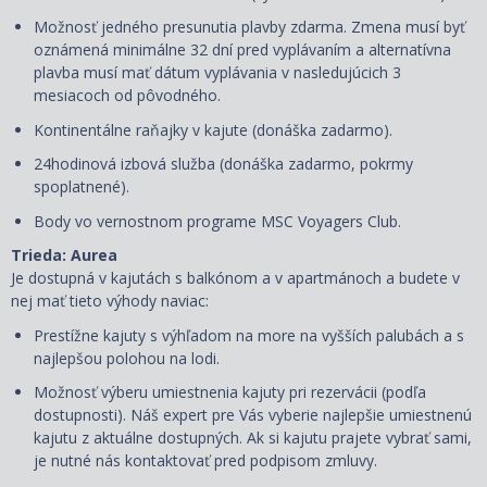
Možnosť jedného presunutia plavby zdarma. Zmena musí byť
oznámená minimálne 32 dní pred vyplávaním a alternatívna
plavba musí mať dátum vyplávania v nasledujúcich 3
mesiacoch od pôvodného.
Kontinentálne raňajky v kajute (donáška zadarmo).
24hodinová izbová služba (donáška zadarmo, pokrmy
spoplatnené).
Body vo vernostnom programe MSC Voyagers Club.
Trieda: Aurea
Je
dostupná v kajutách s balkónom a v apartmánoch a budete v
nej mať tieto výhody naviac:
Prestížne kajuty s výhľadom na more na vyšších palubách a s
najlepšou polohou na lodi.
Možnosť výberu umiestnenia kajuty pri rezervácii (podľa
dostupnosti). Náš expert pre Vás vyberie najlepšie umiestnenú
kajutu z aktuálne dostupných. Ak si kajutu prajete vybrať sami,
je nutné nás kontaktovať pred podpisom zmluvy.