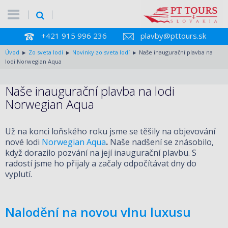
+421 915 996 236
plavby@pttours.sk
Úvod
Zo sveta lodí
Novinky zo sveta lodí
Naše inaugurační plavba na
lodi Norwegian Aqua
Naše inaugurační plavba na lodi
Norwegian Aqua
Už na konci loňského roku jsme se těšily na objevování
nové lodi
Norwegian Aqua
.
Naše nadšení se znásobilo,
když dorazilo pozvání na její inaugurační plavbu. S
radostí jsme ho přijaly a začaly odpočítávat dny do
vyplutí.
Nalodění na novou vlnu luxusu