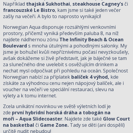
Například
thajská Sukhothai
,
steakhouse Cagney's
či
francouzské Le Bistro
, kam jsme si také jeden večer
zašly na večeři. A bylo to naprosto vynikající!
Norwegian Aqua disponuje rozsáhlými venkovními
prostory, přičemž vyniká především paluba 8, na níž
najdete nádhernou zónu
The Infinity Beach & Ocean
Boulevard
s mnoha útulnými a pohodlnými salonky. My
jsme je bohužel kvůli nepříznivému počasí nevyzkoušely,
avšak dokážeme si živě představit, jak je báječné se tam
za slunečného dne uvelebit s osvěžujícím drinkem a
nechat mysl odpočívat při pohledu na oceán. Společnost
Norwegian nabízí za příplatek
balíček 4 výhod,
kde
získáte za výhodnou cenu nejen nápojový balíček, ale i
voucher na večeři ve speciální restauraci, slevu na
výlety a k tomu internet.
Zcela unikátní novinkou ve světě výletních lodí je
zde
první hybridní horská dráha a tobogán na
moři –⁠⁠⁠⁠⁠⁠
Aqua Slidecoaster
. Najdete zde také
Glow Court
na basketbal
či
Game Zone.
Tady se děti (ani dospělí)
určitě nudit nebudou!