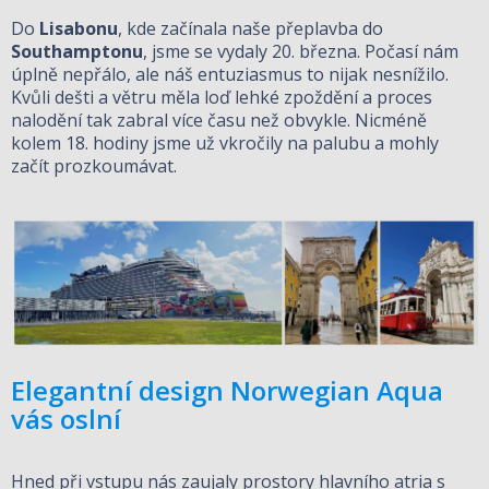
Do
Lisabonu
, kde začínala naše přeplavba do
Southamptonu
, jsme se vydaly 20. března. Počasí nám
úplně nepřálo, ale náš entuziasmus to nijak nesnížilo.
Kvůli dešti a větru měla loď lehké zpoždění a proces
nalodění tak zabral více času než obvykle. Nicméně
kolem 18. hodiny jsme už vkročily na palubu a mohly
začít prozkoumávat.
Elegantní design Norwegian Aqua
vás oslní
Hned při vstupu nás zaujaly prostory hlavního atria s