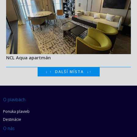
NCL Aqua apartmán
↓
↑
DALŠÍ MÍSTA
↓
↑
O plavbách
Ponuka plavieb
Destinácie
O nás