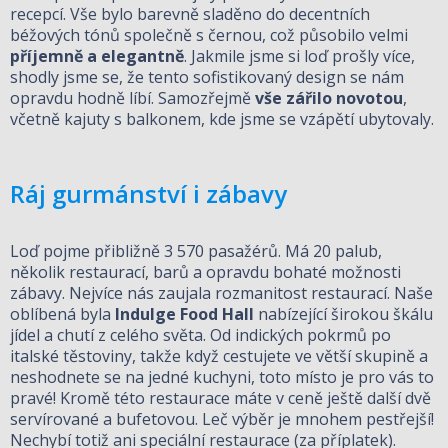
recepcí. Vše bylo barevně sladěno do decentních
béžových tónů společně s černou, což působilo velmi
příjemně a elegantně
. Jakmile jsme si loď prošly více,
shodly jsme se, že tento sofistikovaný design se nám
opravdu hodně líbí. Samozřejmě
vše zářilo novotou
,
včetně kajuty s balkonem, kde jsme se vzápětí ubytovaly.
Ráj gurmánství i zábavy
Loď pojme přibližně 3 570 pasažérů. Má 20 palub,
několik restaurací, barů a opravdu bohaté možnosti
zábavy. Nejvíce nás zaujala rozmanitost restaurací. Naše
oblíbená byla
Indulge Food Hall
nabízející širokou škálu
jídel a chutí z celého světa. Od indických pokrmů po
italské těstoviny, takže když cestujete ve větší skupině a
neshodnete se na jedné kuchyni, toto místo je pro vás to
pravé! Kromě této restaurace máte v ceně ještě další dvě
servírované a bufetovou. Leč výběr je mnohem pestřejší!
Nechybí totiž ani speciální restaurace (za příplatek).