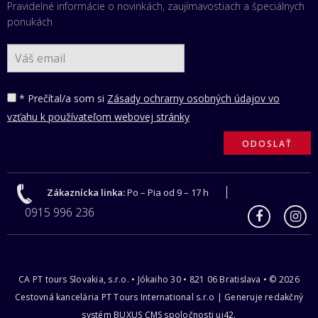
Pravidelné informácie o novinkách, zaujímavostiach a špeciálnych
ponukách
* Prečítal/a som si
Zásady ochrarny osobných údajov vo
vzťahu k používateľom webovej stránky
Zákaznícka linka:
Po – Pia od 9 – 17 h
0915 996 236
CA PT tours Slovakia, s.r.o. • Jókaiho 30 • 821 06 Bratislava • © 2026
Cestovná kancelária PT Tours International s.r.o | Generuje redakčný
systém BUXUS CMS spoločnosti ui42.