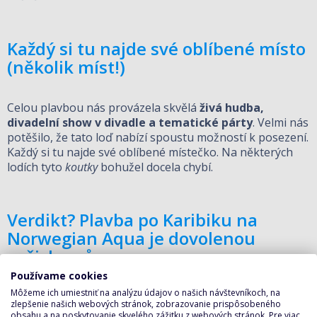
Každý si tu najde své oblíbené místo
(několik míst!)
Celou plavbou nás provázela skvělá
živá hudba,
divadelní show v divadle a tematické párty
. Velmi nás
potěšilo, že tato loď nabízí spoustu možností k posezení.
Každý si tu najde své oblíbené místečko. Na některých
lodích tyto
koutky
bohužel docela chybí.
Verdikt? Plavba po Karibiku na
Norwegian Aqua je dovolenou
vašich snů
Používame cookies
Môžeme ich umiestniť na analýzu údajov o našich návštevníkoch, na
Obě této lodi
dáváme palce nahoru
a všemi deseti (tedy
zlepšenie našich webových stránok, zobrazovanie prispôsobeného
nejen palci :-))
doporučujeme
. Pokud byste chtěli také
obsahu a na poskytovanie skvelého zážitku z webových stránok. Pre viac