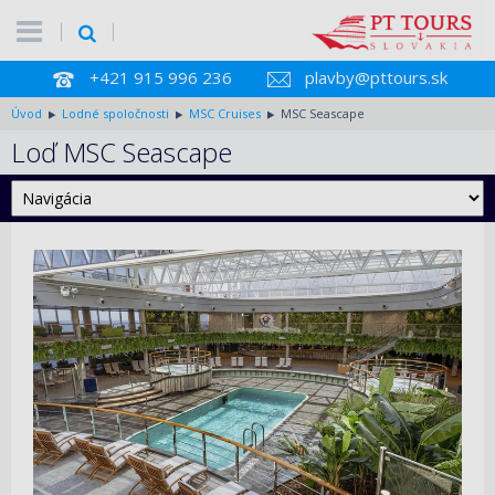
+421 915 996 236
plavby@pttours.sk
Úvod
Lodné spoločnosti
MSC Cruises
MSC Seascape
Loď MSC Seascape