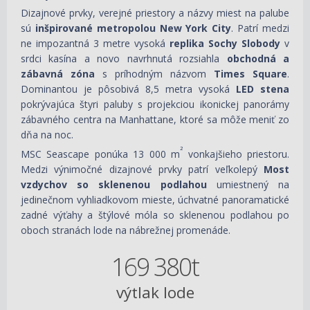
Dizajnové prvky, verejné priestory a názvy miest na palube
sú
inšpirované metropolou New York City
. Patrí medzi
ne impozantná 3 metre vysoká
replika Sochy Slobody
v
srdci kasína a novo navrhnutá rozsiahla
obchodná a
zábavná zóna
s príhodným názvom
Times Square
.
Dominantou je pôsobivá 8,5 metra vysoká
LED stena
pokrývajúca štyri paluby s projekciou ikonickej panorámy
zábavného centra na Manhattane, ktoré sa môže meniť zo
dňa na noc.
²
MSC Seascape ponúka 13 000 m
vonkajšieho priestoru.
Medzi výnimočné dizajnové prvky patrí veľkolepý
Most
vzdychov so sklenenou podlahou
umiestnený na
jedinečnom vyhliadkovom mieste, úchvatné panoramatické
zadné výťahy a štýlové móla so sklenenou podlahou po
oboch stranách lode na nábrežnej promenáde.
169 380t
výtlak lode