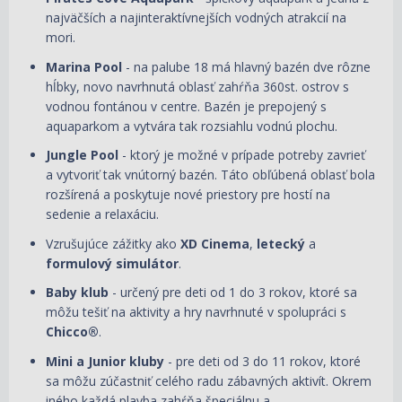
najväčších a najinteraktívnejších vodných atrakcií na
mori.
Marina Pool
- na palube 18 má hlavný bazén dve rôzne
hĺbky, novo navrhnutá oblasť zahŕňa 360st. ostrov s
vodnou fontánou v centre. Bazén je prepojený s
aquaparkom a vytvára tak rozsiahlu vodnú plochu.
Jungle Pool
- ktorý je možné v prípade potreby zavrieť
a vytvoriť tak vnútorný bazén. Táto obľúbená oblasť bola
rozšírená a poskytuje nové priestory pre hostí na
sedenie a relaxáciu.
Vzrušujúce zážitky ako
XD Cinema
,
letecký
a
formulový simulátor
.
Baby klub
- určený pre deti od 1 do 3 rokov, ktoré sa
môžu tešiť na aktivity a hry navrhnuté v spolupráci s
Chicco®
.
Mini a Junior kluby
- pre deti od 3 do 11 rokov, ktoré
sa môžu zúčastniť celého radu zábavných aktivít. Okrem
iného každá plavba zahŕňa špeciálnu a