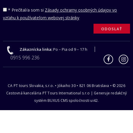
* Prečítal/a som si
Zásady ochrarny osobných údajov vo
vzťahu k používateľom webovej stránky
Zákaznícka linka:
Po – Pia od 9 – 17 h
0915 996 236
CA PT tours Slovakia, s.r.o. • Jókaiho 30 • 821 06 Bratislava • © 2026
Cestovná kancelária PT Tours International s.r.o | Generuje redakčný
systém BUXUS CMS spoločnosti ui42.