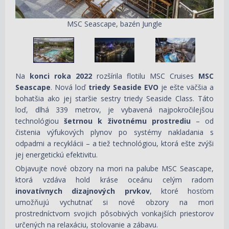
MSC Seascape, bazén Jungle
Na
konci roka 2022
rozšírila flotilu MSC Cruises
MSC
Seascape
. Nová loď
triedy Seaside EVO
je ešte väčšia a
bohatšia ako jej staršie sestry triedy Seaside Class. Táto
loď, dlhá 339 metrov, je vybavená najpokročilejšou
technológiou
šetrnou k životnému prostrediu
– od
čistenia výfukových plynov po systémy nakladania s
odpadmi a recyklácii – a tiež technológiou, ktorá ešte zvýši
jej energetickú efektivitu.
Objavujte nové obzory na mori na palube MSC Seascape,
ktorá vzdáva hold kráse oceánu celým radom
inovatívnych dizajnových prvkov
, ktoré hosťom
umožňujú vychutnať si nové obzory na mori
prostredníctvom svojich pôsobivých vonkajších priestorov
určených na relaxáciu, stolovanie a zábavu.