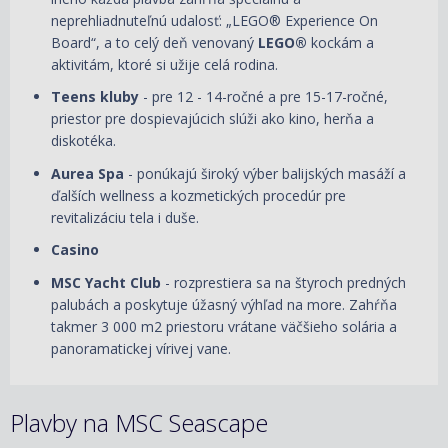
neprehliadnuteľnú udalosť: „LEGO® Experience On
Board“, a to celý deň venovaný
LEGO®
kockám a
aktivitám, ktoré si užije celá rodina.
Teens kluby
- pre 12 - 14-ročné a pre 15-17-ročné,
priestor pre dospievajúcich slúži ako kino, herňa a
diskotéka.
Aurea Spa
- ponúkajú široký výber balijských masáží a
ďalších wellness a kozmetických procedúr pre
revitalizáciu tela i duše.
Casino
MSC Yacht Club
- rozprestiera sa na štyroch predných
palubách a poskytuje úžasný výhľad na more. Zahŕňa
takmer 3 000 m2 priestoru vrátane väčšieho solária a
panoramatickej vírivej vane.
Plavby na MSC Seascape