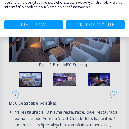
obsahu a na poskytovanie skvelého zážitku z webových stránok. Pre viac
informácií o cookies používame otvorené nastavenia.
NIE, UPRAV
OK, POKRAČUJTE
Top 19 Bar - MSC Seascape
MSC Seascape ponúka
:
11 reštaurácií
- 3 hlavné reštaurácie, ďalej reštaurácia
patriaca triede Aurea a Yacht Club, bufet s kapacitou 1
169 miest a 5 špeciálnych reštaurácií: Butcher's Cut,