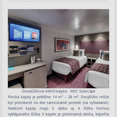
Dvoulůžková vnitřní kajuta - MSC Seascape
2
2
Plocha kajuty je približne 14 m
– 28 m
. Dvojlôžko môže
byť prerobené na dve samostatné postele (na vyžiadanie).
Niektoré kajuty majú 3. alebo aj 4. lôžko formou
vyklápacieho lôžka. V kajute je priestranná skriňa, kúpeľňa