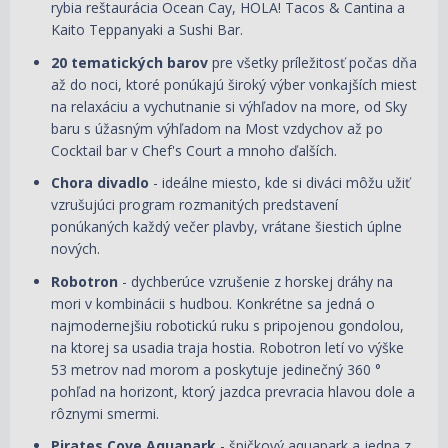
rybia reštaurácia Ocean Cay, HOLA! Tacos & Cantina a
Kaito Teppanyaki a Sushi Bar.
20
tematických barov
pre všetky príležitosť počas dňa
až do noci, ktoré ponúkajú široký výber vonkajších miest
na relaxáciu a vychutnanie si výhľadov na more, od Sky
baru s úžasným výhľadom na Most vzdychov až po
Cocktail bar v Chef's Court a mnoho ďalších.
Chora divadlo
- ideálne miesto, kde si diváci môžu užiť
vzrušujúci program rozmanitých predstavení
ponúkaných každý večer plavby, vrátane šiestich úplne
nových.
Robotron
- dychberúce vzrušenie z horskej dráhy na
mori v kombinácii s hudbou. Konkrétne sa jedná o
najmodernejšiu robotickú ruku s pripojenou gondolou,
na ktorej sa usadia traja hostia. Robotron letí vo výške
53 metrov nad morom a poskytuje jedinečný 360 °
pohľad na horizont, ktorý jazdca prevracia hlavou dole a
rôznymi smermi.
Pirates Cove Aquapark
- špičkový aquapark a jedna z