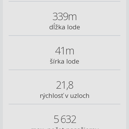
339m
dĺžka lode
41m
šírka lode
21,8
rýchlosť v uzloch
5 632