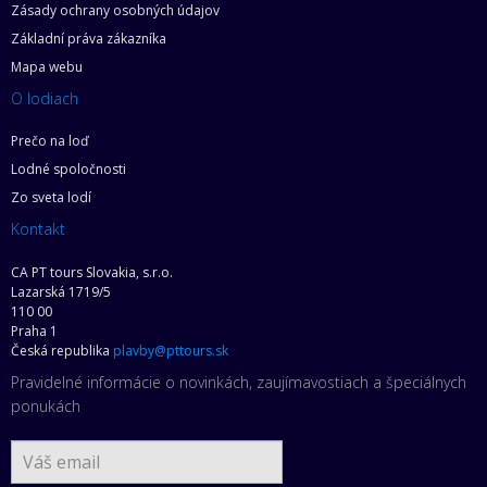
Zásady ochrany osobných údajov
Základní práva zákazníka
Mapa webu
O lodiach
Prečo na loď
Lodné spoločnosti
Zo sveta lodí
Kontakt
CA PT tours Slovakia, s.r.o.
Lazarská 1719/5
110 00
Praha 1
Česká republika
plavby@pttours.sk
Pravidelné informácie o novinkách, zaujímavostiach a špeciálnych
ponukách