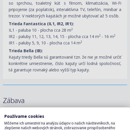
so sprchou, toaletný kút s fénom, klimatizácia, Wi-Fi
pripojenie (za poplatok), interaktívna TV, telefón, minibar a
trezor. V niektorých kajutách je možné ubytovať až 5 osôb.
Trieda Fantastica (IL1, IR2, IR1):
2
IL1 - paluba 10 - plocha cca 28 m
2
2
IR2 - paluby 11, 12, 13, 14, 15 - plocha cca 14 m
- 16 m
2
IR1 - paluby 5, 9, 10 - plocha cca 14 m
Trieda Bella (IB):
Kajuty triedy Bella sú garantované tzn. že nie je možné určiť
konkrétne umiestnenie, číslo kajuty určí lodná spoločnosť,
tá garantuje rovnaký alebo vyšší typ kajuty.
Zábava
Používame cookies
Môžeme ich umiestniť na analýzu údajov o našich návštevníkoch, na
zlepšenie našich webových stránok, zobrazovanie prispôsobeného