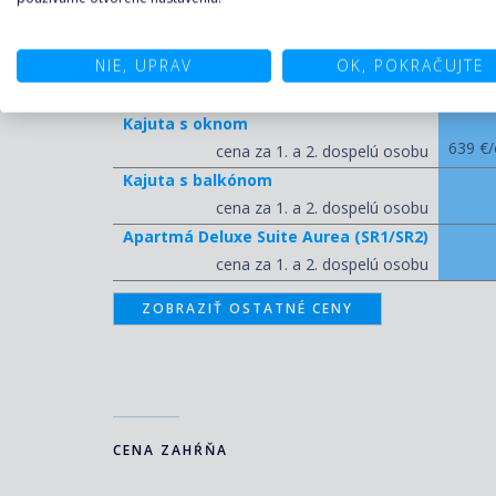
BELLA
NIE, UPRAV
OK, POKRAČUJTE
Kajuta vnútorná
459 €/
cena za 1. a 2. dospelú osobu
Kajuta s oknom
639 €/
cena za 1. a 2. dospelú osobu
Kajuta s balkónom
cena za 1. a 2. dospelú osobu
Apartmá Deluxe Suite Aurea (SR1/SR2)
cena za 1. a 2. dospelú osobu
ZOBRAZIŤ OSTATNÉ CENY
CENA ZAHŔŇA