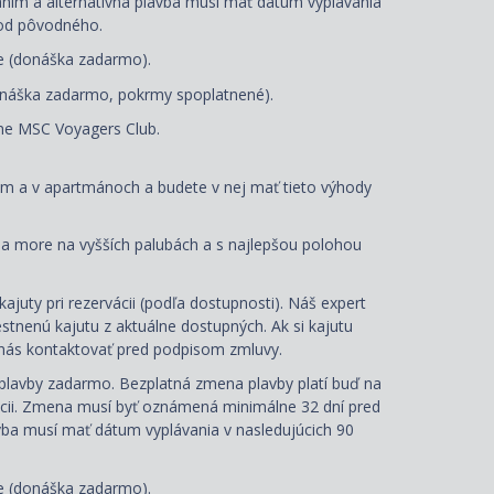
aním a alternatívna plavba musí mať dátum vyplávania
 od pôvodného.
te (donáška zadarmo).
onáška zadarmo, pokrmy spoplatnené).
e MSC Voyagers Club.
om a v apartmánoch a budete v nej mať tieto výhody
na more na vyšších palubách a s najlepšou polohou
juty pri rezervácii (podľa dostupnosti). Náš expert
estnenú kajutu z aktuálne dostupných. Ak si kajutu
é nás kontaktovať pred podpisom zmluvy.
plavby zadarmo. Bezplatná zmena plavby platí buď na
nácii. Zmena musí byť oznámená minimálne 32 dní pred
avba musí mať dátum vyplávania v nasledujúcich 90
te (donáška zadarmo).