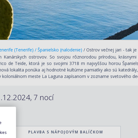
nerife (Tenerife) / Španielsko (nalodenie)
/ Ostrov večnej jari - tak 
h Kanárskych ostrovov. So svojou rôznorodou prírodou, krásnymi 
ico de Teide, ktorá je so svojimi 3718 m najvyššou horou Španie
nová lokalita ponúka aj hodnotné kultúrne pamiatky ako sú katedrály
 v koloniálnom meste La Laguna zapísanom v zozname svetového d
.12.2024, 7 nocí
e
PLAVBA S NÁPOJOVÝM BALÍČKOM
kies