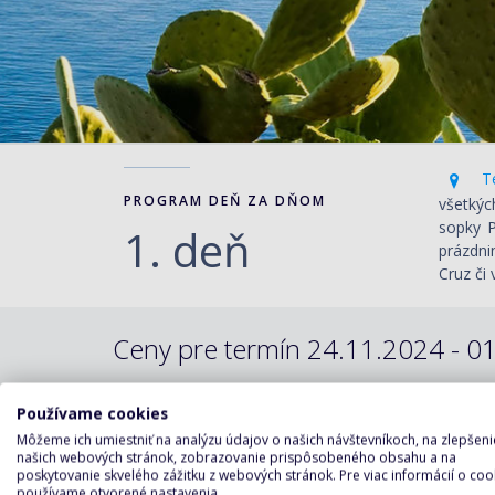
Te
PROGRAM DEŇ ZA DŇOM
všetkýc
sopky P
1. deň
prázdni
Cruz či
Ceny pre termín 24.11.2024 - 01
Používame cookies
Varianty plavby:
Môžeme ich umiestniť na analýzu údajov o našich návštevníkoch, na zlepšeni
našich webových stránok, zobrazovanie prispôsobeného obsahu a na
LEN PLAVBA
poskytovanie skvelého zážitku z webových stránok. Pre viac informácií o coo
používame otvorené nastavenia.