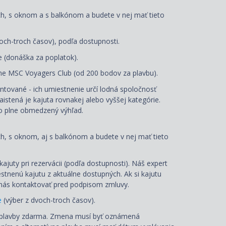
ch, s oknom a s balkónom a budete v nej mať tieto
och-troch časov), podľa dostupnosti.
e (donáška za poplatok).
 MSC Voyagers Club (od 200 bodov za plavbu).
antované - ich umiestnenie určí lodná spoločnosť
Zaistená je kajuta rovnakej alebo vyššej kategórie.
o plne obmedzený výhľad.
h, s oknom, aj s balkónom a budete v nej mať tieto
juty pri rezervácii (podľa dostupnosti). Náš expert
estnenú kajutu z aktuálne dostupných. Ak si kajutu
é nás kontaktovať pred podpisom zmluvy.
e
(výber z dvoch-troch časov).
 plavby zdarma. Zmena musí byť oznámená