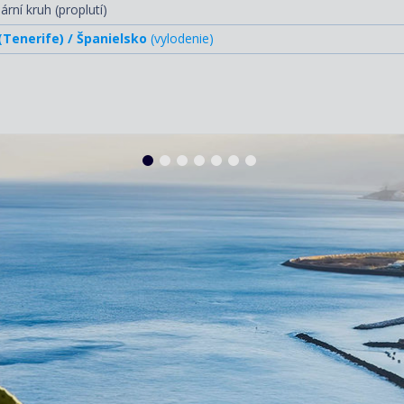
ární kruh (proplutí)
(Tenerife) / Španielsko
(vylodenie)