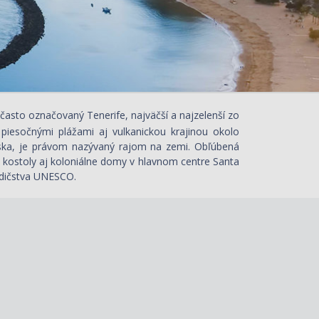
je často označovaný Tenerife, najväčší a najzelenší zo
piesočnými plážami aj vulkanickou krajinou okolo
lska, je právom nazývaný rajom na zemi. Obľúbená
, kostoly aj koloniálne domy v hlavnom centre Santa
edičstva UNESCO.