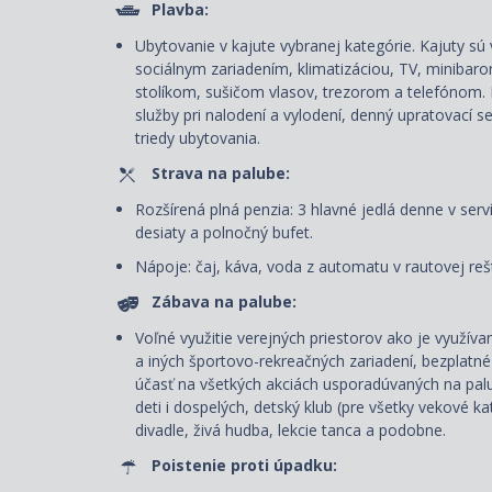
Plavba:
Ubytovanie v kajute vybranej kategórie. Kajuty 
sociálnym zariadením, klimatizáciou, TV, miniba
stolíkom, sušičom vlasov, trezorom a telefónom. 
služby pri nalodení a vylodení, denný upratovací s
triedy ubytovania.
Strava na palube:
Rozšírená plná penzia: 3 hlavné jedlá denne v serví
desiaty a polnočný bufet.
Nápoje: čaj, káva, voda z automatu v rautovej rešt
Zábava na palube:
Voľné využitie verejných priestorov ako je využívani
a iných športovo-rekreačných zariadení, bezplatné
účasť na všetkých akciách usporadúvaných na pa
deti i dospelých, detský klub (pre všetky vekové k
divadle, živá hudba, lekcie tanca a podobne.
Poistenie proti úpadku: