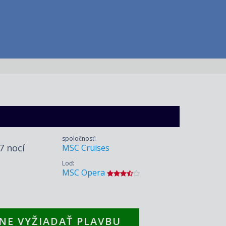
spoločnosť:
 7 nocí
MSC Cruises
Loď:
MSC Opera
NE VYŽIADAŤ PLAVBU