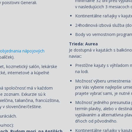
minimálne 32 dní pred vypláv
 poisťovni Generali.
v nasledujúcich 3 mesiacoch
Kontinentálne raňajky v kaju
24hodinová izbová služba (d
Body vo vernostnom program
Trieda: Aurea
Je
dostupná v kajutách s balkón
objednania nápojových
naviac:
balíček)
.
Prestížne kajuty s výhľadom 
et, kozmetický salón, lekárske
na lodi.
cké, internetové a kúpeľné
Možnosť výberu umiestnenia ka
pre Vás vyberie najlepšie umi
odná spoločnosť má v každom
prajete vybrať sami, je nutn
me zoznam. Exkurzie sú k
ielčina, taliančina, francúzština,
Možnosť jedného presunutia 
 v slovenčine/češtine.
termín plavby, alebo v desti
vyplávaním a alternatívna pl
uráciách.
dňoch od pôvodného.
bu/noc):
Kontinentálne raňajky v kaju
toch, Rudom mori, na Antilách