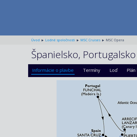
Úvod
Lodné spoločnosti
MSC Cruises
MSC Opera
Španielsko, Portugalsko
Informácie o plavbe
Termíny
Loď
Plán