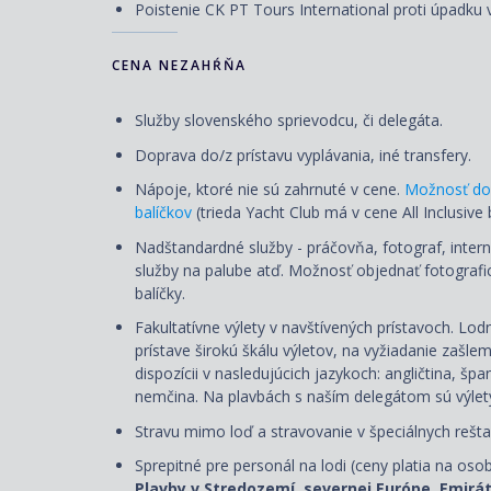
Poistenie CK PT Tours International proti úpadku v
CENA NEZAHŔŇA
Služby slovenského sprievodcu, či delegáta.
Doprava do/z prístavu vyplávania, iné transfery.
Nápoje, ktoré nie sú zahrnuté v cene.
Možnosť do
balíčkov
(trieda Yacht Club má v cene All Inclusive 
Nadštandardné služby - práčovňa, fotograf, intern
služby na palube atď. Možnosť objednať fotografi
balíčky.
Fakultatívne výlety v navštívených prístavoch. L
prístave širokú škálu výletov, na vyžiadanie zašle
dispozícii v nasledujúcich jazykoch: angličtina, špan
nemčina. Na plavbách s naším delegátom sú výlety
Stravu mimo loď a stravovanie v špeciálnych rešta
Sprepitné pre personál na lodi (ceny platia na oso
Plavby v Stredozemí, severnej Európe, Emirá