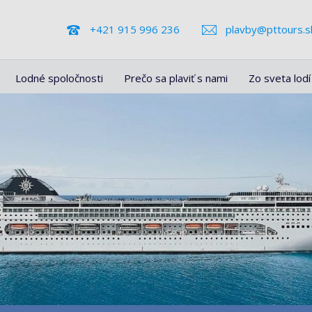
+421 915 996 236
plavby@pttours.s
Lodné spoločnosti
Prečo sa plaviť s nami
Zo sveta lodí