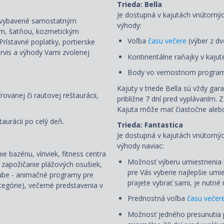
Trieda: Bella
Je dostupná v kajutách vnútorný
sú vybavené samostatným
výhody:
rom, šatňou, kozmetickým
Voľba
času večere
(výber z dv
Prí
stavné poplatky, portierske
ervis
a výhody Vami zvolenej
Kontinentálne raňajky v kajut
Body vo vernostnom programe
Kajuty v triede Bella sú vždy gar
rovanej či rautovej reštaurácii,
približne 7 dní pred vyplávaním. 
Kajuta môže mať čiastočne aleb
aurácii po celý deň.
Trieda: Fantastica
Je dostupná v kajutách vnútornýc
výhody naviac:
e bazénu, víriviek, fitness centra
Možnosť výberu umiestnenia ka
 zapožičanie plážových osušiek,
pre Vás vyberie najlepšie umi
lube - animačné programy pre
prajete vybrať sami, je nutn
ategórie), večerné predstavenia v
Prednostná voľba
času večer
Možnosť jedného presunutia