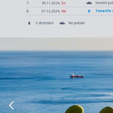
Severní pol
7.
30.11.2024,
So
Tenerife 
8.
01.12.2024,
Ne
V destinácii
Na palube