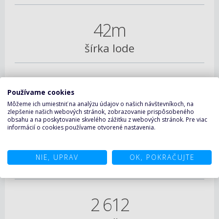
42m
šírka lode
17
Používame cookies
rýchlosť v uzloch
Môžeme ich umiestniť na analýzu údajov o našich návštevníkoch, na
zlepšenie našich webových stránok, zobrazovanie prispôsobeného
obsahu a na poskytovanie skvelého zážitku z webových stránok. Pre viac
informácií o cookies používame otvorené nastavenia.
6 554
NIE, UPRAV
OK, POKRAČUJTE
max. počet pasažierov
2 612