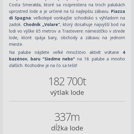
Costa Smeralda, ktoré sa rozprestiera na troch palubách
uprostred lode a je určené na tú najlepšiu zábavu.
Piazza
di Spagna
: veľkolepé vonkajšie schodisko s výhľadom na
zadok.
Chodník „Volare“
, ktorý dosahuje najvyšší bod na
lodi vo výške 65 metrov a Trastevere: námestíčko v strede
lode, ktoré spája bary, obchody a zábavu na jednom
mieste.
Na palube nájdete veľké množstvo aktivít vrátane
4
bazénov
,
baru "Siedme nebo"
na 18. palube a mnoho
ďalších. Rozhodne je na čo sa tešiť!
182 700t
výtlak lode
337m
dĺžka lode