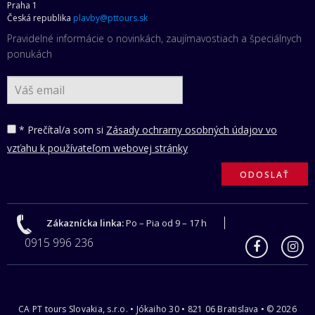
Praha 1
Česká republika
plavby@pttours.sk
Pravidelné informácie o novinkách, zaujímavostiach a špeciálnych
ponukách
* Prečítal/a som si
Zásady ochrarny osobných údajov vo
vzťahu k používateľom webovej stránky
Zákaznícka linka:
Po – Pia od 9 – 17 h
0915 996 236
CA PT tours Slovakia, s.r.o. • Jókaiho 30 • 821 06 Bratislava • © 2026