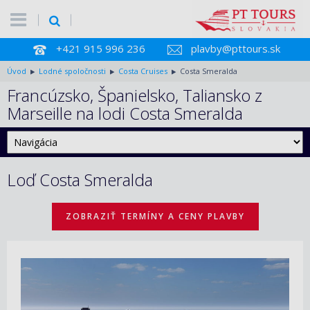
+421 915 996 236
plavby@pttours.sk
Úvod
Lodné spoločnosti
Costa Cruises
Costa Smeralda
Francúzsko, Španielsko, Taliansko z
Marseille na lodi Costa Smeralda
Loď Costa Smeralda
ZOBRAZIŤ TERMÍNY A CENY PLAVBY