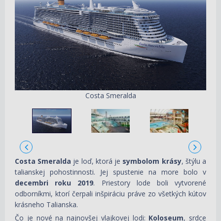
Costa Smeralda
Costa Smeralda
je loď, ktorá je
symbolom krásy
, štýlu a
talianskej pohostinnosti. Jej spustenie na more bolo v
decembri roku 2019
. Priestory lode boli vytvorené
odborníkmi, ktorí čerpali inšpiráciu práve zo všetkých kútov
krásneho Talianska.
Čo je nové na najnovšej vlajkovej lodi:
Koloseum
, srdce