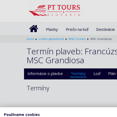
Plavby
Prečo na loď
Destinácie
Úvod
Lodné spoločnosti
MSC Cruises
MSC Grandiosa
Termín plaveb: Francúzsk
MSC Grandiosa
Informácie o plavbe
Termíny
Loď
Plán
Termíny
Používame cookies