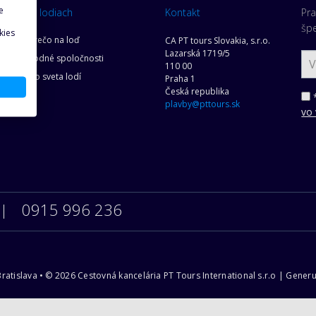
e
O lodiach
Kontakt
Pra
šp
kies
Prečo na loď
CA PT tours Slovakia, s.r.o.
Lazarská 1719/5
Lodné spoločnosti
110 00
es
Zo sveta lodí
Praha 1
Česká republika
ov
*
plavby@pttours.sk
vo
0915 996 236
6 Bratislava • © 2026 Cestovná kancelária PT Tours International s.r.o | Ge