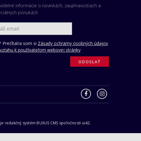
videlné informácie o novinkách, zaujímavostiach a
eciálnych ponukách
 Prečítal/a som si
Zásady ochrarny osobných údajov
 vzťahu k používateľom webovej stránky
neruje redakčný systém BUXUS CMS spoločnosti ui42.