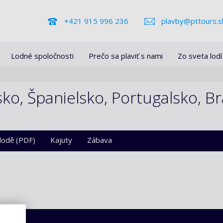
+421 915 996 236
plavby@pttours.s
Lodné spoločnosti
Prečo sa plaviť s nami
Zo sveta lodí
o, Španielsko, Portugalsko, Braz
 lodě (PDF)
Kajuty
Zábava