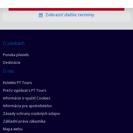
ZOBRAZIT DETAIL
02.01.2027 – 16.01.2027
4 164 €/OS.
Zobraziť ďalšie termíny
O plavbách
Ponuka plavieb
Destinácie
O nás
Kolektív PT Tours
Prečo vyplávať s PT Tours
Informácie o využití Cookies
Informácia pre spotrebiteľov
Zásady ochrany osobných údajov
Základní práva zákazníka
Mapa webu