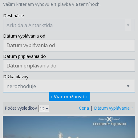
Vaším kritériám vyhovuje
1
plavba v
6
termínoch.
Destinácie
Arktida a Antarktida
Dátum vyplávania od
Dátum priplávania do
Dĺžka plavby
nerozhoduje
↓
Viac možností
↓
↑
Počet výsledkov
Cena
|
Dátum vyplávania
02.01.2027 – 16.01.2027
ZOBRAZIT DETAIL
4 164 €/OS.