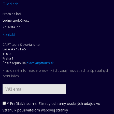
O lodiach
Prečo na loď
Lodné spoločnosti
Zo sveta lodí
Kontakt
CA PT tours Slovakia, s.r.o.
Lazarská 1719/5
110 00
Praha 1
Česká republika
plavby@pttours.sk
Pravidelné informácie o novinkách, zaujímavostiach a špeciálnych
ponukách
* Prečítal/a som si
Zásady ochrarny osobných údajov vo
vzťahu k používateľom webovej stránky