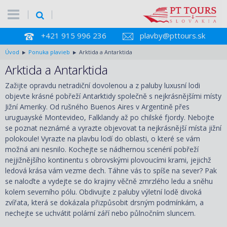
+421 915 996 236
plavby@pttours.sk
Úvod
Ponuka plavieb
Arktida a Antarktida
Arktida a Antarktida
Zažijte opravdu netradiční dovolenou a z paluby luxusní lodi
objevte krásné pobřeží Antarktidy společně s nejkrásnějšími místy
Jižní Ameriky. Od rušného Buenos Aires v Argentině přes
uruguayské Montevideo, Falklandy až po chilské fjordy. Nebojte
se poznat neznámé a vyrazte objevovat ta nejkrásnější místa jižní
polokoule! Vyrazte na plavbu lodí do oblasti, o které se vám
možná ani nesnilo. Kochejte se nádhernou scenérií pobřeží
nejjižnějšího kontinentu s obrovskými plovoucími krami, jejichž
ledová krása vám vezme dech. Táhne vás to spíše na sever? Pak
se naloďte a vydejte se do krajiny věčně zmrzlého ledu a sněhu
kolem severního pólu. Obdivujte z paluby výletní lodě divoká
zvířata, která se dokázala přizpůsobit drsným podmínkám, a
nechejte se uchvátit polární září nebo půlnočním sluncem.