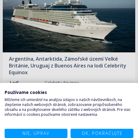
16.01.2027 – 30.01.2027
ZOBRAZIT DETAIL
12 387 €/OS.
30.01.2027 – 13.02.2027
ZOBRAZIT DETAIL
13 276 €/OS.
02.01.2028 – 16.01.2028
ZOBRAZIT DETAIL
2 174 €/OS.
Argentína, Antarktida, Zámořské území Velké
16.01.2028 – 30.01.2028
ZOBRAZIT DETAIL
Británie, Uruguaj z Buenos Aires na lodi Celebrity
2 240 €/OS.
Equinox
30.01.2028 – 13.02.2028
ZOBRAZIT DETAIL
Loď:
Celebrity Equinox
2 240 €/OS.
Používame cookies
Trasa:
Argentína, Antarktida, Zámořské území
Môžeme ich umiestniť na analýzu údajov o našich návštevníkoch, na
Velké Británie, Uruguaj
zlepšenie našich webových stránok, zobrazovanie prispôsobeného
obsahu a na poskytovanie skvelého zážitku z webových stránok. Pre viac
Nalodenie a
Buenos Aires, Argentína
informácií o cookies používame otvorené nastavenia.
vylodenie:
Trvanie:
14 nocí
NIE, UPRAV
OK, POKRAČUJTE