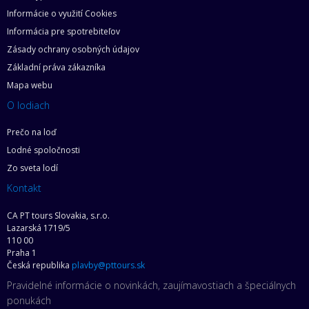
Informácie o využití Cookies
Informácia pre spotrebiteľov
Zásady ochrany osobných údajov
Základní práva zákazníka
Mapa webu
O lodiach
Prečo na loď
Lodné spoločnosti
Zo sveta lodí
Kontakt
CA PT tours Slovakia, s.r.o.
Lazarská 1719/5
110 00
Praha 1
Česká republika
plavby@pttours.sk
Pravidelné informácie o novinkách, zaujímavostiach a špeciálnych
ponukách