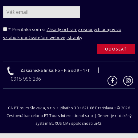
* Prečítal/a som si
Zásady ochrarny osobných údajov vo
vzťahu k používateľom webovej stránky
Zákaznícka linka:
Po – Pia od 9 – 17 h
0915 996 236
CA PT tours Slovakia, s.r.o. • Jókaiho 30 • 821 06 Bratislava • © 2026
Cestovná kancelária PT Tours International s.r.o | Generuje redakčný
systém BUXUS CMS spoločnosti ui42.
-->
-->