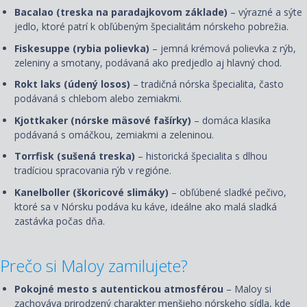
Bacalao (treska na paradajkovom základe)
– výrazné a sýte
jedlo, ktoré patrí k obľúbeným špecialitám nórskeho pobrežia.
Fiskesuppe
(rybia polievka)
– jemná krémová polievka z rýb,
zeleniny a smotany, podávaná ako predjedlo aj hlavný chod.
R
o
kt
laks (údený losos)
– tradičná nórska špecialita, často
podávaná s chlebom alebo zemiakmi.
Kj
o
ttkaker (nórske mäsové fašírky)
– domáca klasika
podávaná s omáčkou, zemiakmi a zeleninou.
T
o
rrfisk
(sušená treska)
– historická špecialita s dlhou
tradíciou spracovania rýb v regióne.
Kanelboller
(škoricové slimáky)
– obľúbené sladké pečivo,
ktoré sa v Nórsku podáva ku káve, ideálne ako malá sladká
zastávka počas dňa.
Prečo si Maloy zamilujete?
Pokojné mesto s autentickou atmosférou
– Mal
o
y si
zachováva prirodzený charakter menšieho nórskeho sídla, kde