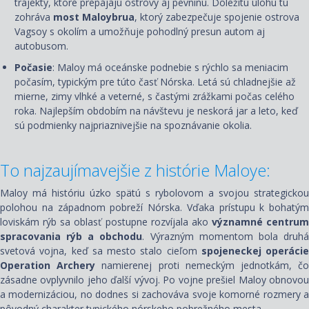
trajekty, ktoré prepájajú ostrovy aj pevninu. Dôležitú úlohu tu
zohráva
most M
a
l
o
ybrua
, ktorý zabezpečuje spojenie ostrova
V
a
gs
o
y s okolím a umožňuje pohodlný presun autom aj
autobusom.
Počasie
: Mal
o
y má oceánske podnebie s rýchlo sa meniacim
počasím, typickým pre túto časť Nórska. Letá sú chladnejšie až
mierne, zimy vlhké a veterné, s častými zrážkami počas celého
roka. Najlepším obdobím na návštevu je neskorá jar a leto, keď
sú podmienky najpriaznivejšie na spoznávanie okolia.
To najzaujímavejšie z histórie Maloye:
Mal
o
y má históriu úzko spätú s rybolovom a svojou strategickou
polohou na západnom pobreží Nórska. Vďaka prístupu k bohatým
loviskám rýb sa oblasť postupne rozvíjala ako
významné centrum
spracovania rýb a obchodu
. Výrazným momentom bola druh
svetová vojna, keď sa mesto stalo cieľom
spojeneckej operácie
Operation Archery
namierenej proti nemeckým jednotkám, č
zásadne ovplyvnilo jeho ďalší vývoj. Po vojne prešiel Mal
o
y obnovo
a modernizáciou, no dodnes si zachováva svoje komorné rozmery a
pôvodný charakter typického nórskeho pobrežného mesta.