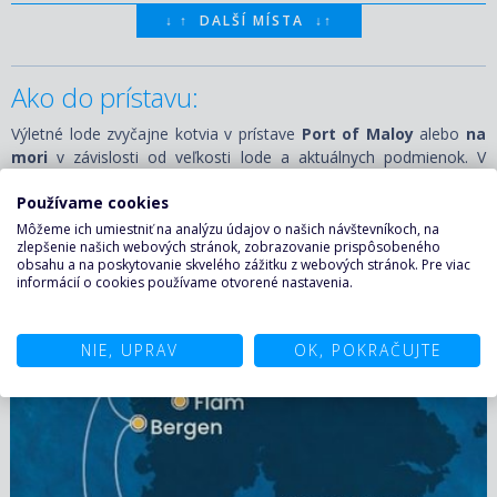
↓
↑
DALŠÍ MÍSTA
↓
↑
Ako do prístavu:
Výletné lode zvyčajne kotvia v prístave
Port of Maloy
alebo
na
mori
v závislosti od veľkosti lode a aktuálnych podmienok. V
prípade kotvenia na mori je zabezpečený transfer pomocou
Používame cookies
menších člnov. Prístav sa nachádza v blízkosti centra mesta, takže
väčšinu zaujímavých miest možno pohodlne prejsť pešo. Na
Môžeme ich umiestniť na analýzu údajov o našich návštevníkoch, na
zlepšenie našich webových stránok, zobrazovanie prispôsobeného
návštevu vzdialenejších lokalít sú k dispozícii organizované výlety
obsahu a na poskytovanie skvelého zážitku z webových stránok. Pre viac
alebo miestna doprava.
informácií o cookies používame otvorené nastavenia.
Plavby do Maloy:
NIE, UPRAV
OK, POKRAČUJTE
08.05.2027 – 15.05.2027
ZOBRAZIT DETAIL
779 €/OS.