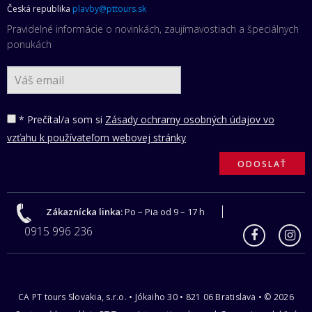
Česká republika
plavby@pttours.sk
Pravidelné informácie o novinkách, zaujímavostiach a špeciálnych
ponukách
* Prečítal/a som si
Zásady ochrarny osobných údajov vo
vzťahu k používateľom webovej stránky
Zákaznícka linka:
Po – Pia od 9 – 17 h
0915 996 236
CA PT tours Slovakia, s.r.o. • Jókaiho 30 • 821 06 Bratislava • © 2026