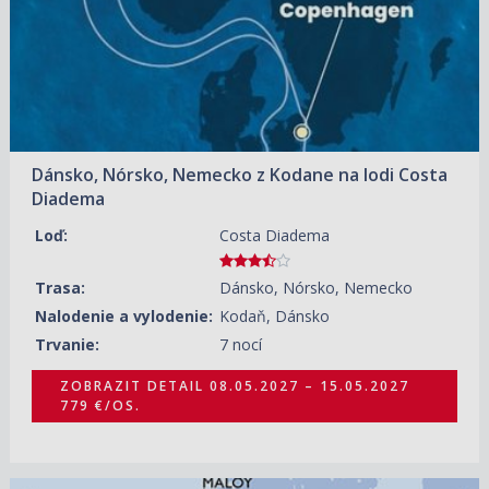
Dánsko, Nórsko, Nemecko z Kodane na lodi Costa
Diadema
Loď:
Costa Diadema
Trasa:
Dánsko, Nórsko, Nemecko
Nalodenie a vylodenie:
Kodaň, Dánsko
Trvanie:
7 nocí
ZOBRAZIT DETAIL
08.05.2027 – 15.05.2027
779 €/OS.