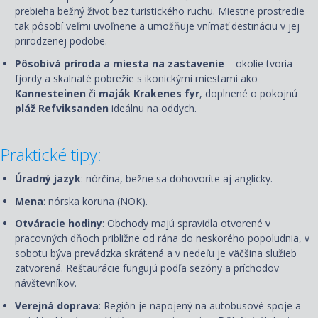
prebieha bežný život bez turistického ruchu. Miestne prostredie
tak pôsobí veľmi uvoľnene a umožňuje vnímať destináciu v jej
prirodzenej podobe.
Pôsobivá príroda a miesta na zastavenie
– okolie tvoria
fjordy a skalnaté pobrežie s ikonickými miestami ako
Kannesteinen
či
maják Kr
a
kenes fyr
, doplnené o pokojnú
pláž Refviksanden
ideálnu na oddych.
Praktické tipy:
Úradný jazyk
: nórčina, bežne sa dohovoríte aj anglicky.
Mena
: nórska koruna (NOK).
Otváracie hodiny
: Obchody majú spravidla otvorené v
pracovných dňoch približne od rána do neskorého popoludnia, v
sobotu býva prevádzka skrátená a v nedeľu je väčšina služieb
zatvorená. Reštaurácie fungujú podľa sezóny a príchodov
návštevníkov.
Verejná doprava
: Región je napojený na autobusové spoje a