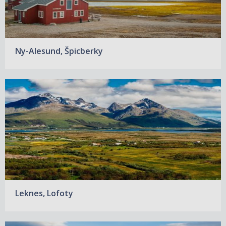
Ny-Alesund, Špicberky
Leknes, Lofoty