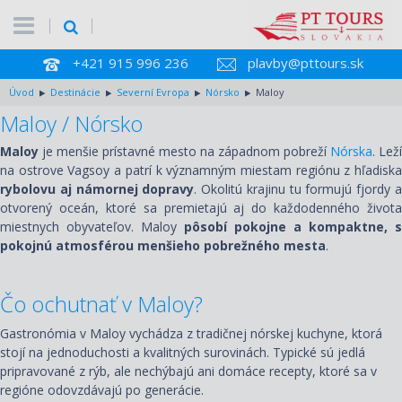
+421 915 996 236
plavby@pttours.sk
Úvod
Destinácie
Severní Evropa
Nórsko
Maloy
Maloy / Nórsko
Mal
o
y
je menšie prístavné mesto na západnom pobreží
Nórska
. Leží
na ostrove V
a
gs
o
y a patrí k významným miestam regiónu z hľadisk
rybolovu aj námornej dopravy
. Okolitú krajinu tu formujú fjordy 
otvorený oceán, ktoré sa premietajú aj do každodenného života
miestnych obyvateľov. Mal
o
y
pôsobí pokojne a kompaktne, s
pokojnú atmosférou menšieho pobrežného mesta
.
Čo ochutnať v Maloy?
Gastronómia v Mal
o
y vychádza z tradičnej nórskej kuchyne, ktorá
stojí na jednoduchosti a kvalitných surovinách. Typické sú jedlá
pripravované z rýb, ale nechýbajú ani domáce recepty, ktoré sa v
regióne odovzdávajú po generácie.