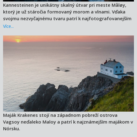
Kannesteinen je unikátny skalný útvar pri meste Måløy,
ktorý je už stáročia formovaný morom a vlnami. Vďaka
svojmu nezvyčajnému tvaru patrí k najfotografovanejším
prírodným zaujímavostiam západného Nórska.
Více...
Maják Krakenes stojí na západnom pobreží ostrova
Vagsoy neďaleko Maloy a patrí k najznámejším majákom v
Nórsku.