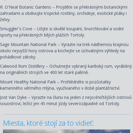
R. O'Neal Botanic Gardens – Projděte se překrásnými botanickými
zahradami a obdivujte tropické rostliny, orchideje, exotické ptáky i
želvy.
Smuggler´s Cove – Užijte si skvělé koupání, šnorchlování a vodní
sporty na překrásných bílých plážích Tortoly.
Sage Mountain National Park – Vyrazte na trek nádhernou krajinou
okolo nejvyšší hory ostrova a kochejte se úchvatnými výhledy na
pohádkové zátoky.
Calwood Rum Distillery – Ochutnejte vybraný karibský rum, vyráběný
na originálních strojích ve 400 let staré palírně.
Mount Healthy National Park – Prohlédněte si pozůstatky
kamenného větrného mlýna, využívaného v době plantážnictví.
Jost Van Dyke – Vyrazte na člunu na jeden z nejscéničtějších ostrovů
souostroví, ležící jen 45 minut jízdy severozápadně od Tortoly.
Miesta, ktoré stojí za to vidieť: