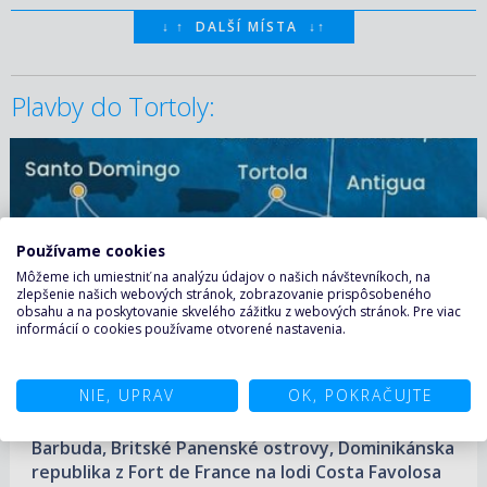
↓
↑
DALŠÍ MÍSTA
↓
↑
Plavby do Tortoly:
03.12.2026 – 09.12.2026
ZOBRAZIT DETAIL
469 €/OS.
Používame cookies
Môžeme ich umiestniť na analýzu údajov o našich návštevníkoch, na
zlepšenie našich webových stránok, zobrazovanie prispôsobeného
obsahu a na poskytovanie skvelého zážitku z webových stránok. Pre viac
informácií o cookies používame otvorené nastavenia.
NIE, UPRAV
OK, POKRAČUJTE
Martinik, Svätý Krištof a Nevis, Antigua a
Barbuda, Britské Panenské ostrovy, Dominikánska
republika z Fort de France na lodi Costa Favolosa