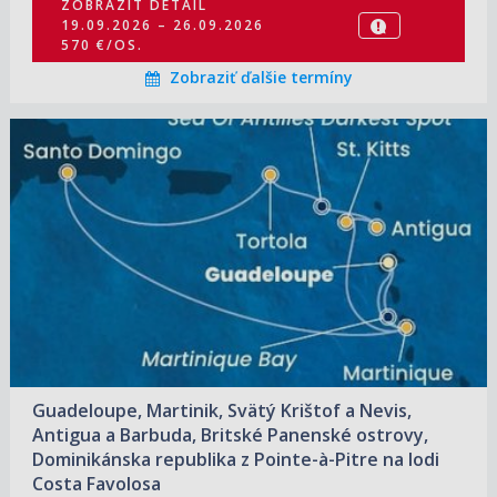
ZOBRAZIT DETAIL
19.09.2026 – 26.09.2026
570 €/OS.
Zobraziť ďalšie termíny
02.12.2026 – 10.12.2026
ZOBRAZIT DETAIL
619 €/OS.
Guadeloupe, Martinik, Svätý Krištof a Nevis,
Antigua a Barbuda, Britské Panenské ostrovy,
Dominikánska republika z Pointe-à-Pitre na lodi
Costa Favolosa