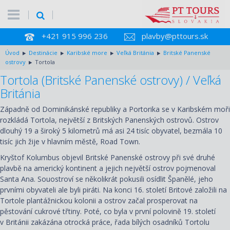
+421 915 996 236
plavby@pttours.sk
Úvod
Destinácie
Karibské more
Veľká Británia
Britské Panenské
ostrovy
Tortola
Tortola (Britské Panenské ostrovy) / Veľká
Británia
Západně od Dominikánské republiky a Portorika se v Karibském moři
rozkládá Tortola, největší z Britských Panenských ostrovů. Ostrov
dlouhý 19 a široký 5 kilometrů má asi 24 tisíc obyvatel, bezmála 10
tisíc jich žije v hlavním městě, Road Town.
Kryštof Kolumbus objevil Britské Panenské ostrovy při své druhé
plavbě na americký kontinent a jejich největší ostrov pojmenoval
Santa Ana. Souostroví se několikrát pokusili osídlit Španělé, jeho
prvními obyvateli ale byli piráti. Na konci 16. století Britové založili na
Tortole plantážnickou kolonii a ostrov začal prosperovat na
pěstování cukrové třtiny. Poté, co byla v první polovině 19. století
v Británii zakázána otrocká práce, řada bílých osadníků Tortolu