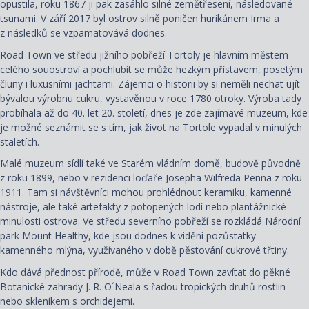
opustila, roku 1867 ji pak zasáhlo silné zemětřesení, následované
tsunami. V září 2017 byl ostrov silně poničen hurikánem Irma a
z následků se vzpamatovává dodnes.
Road Town ve středu jižního pobřeží Tortoly je hlavním městem
celého souostroví a pochlubit se může hezkým přístavem, posetým
čluny i luxusními jachtami. Zájemci o historii by si neměli nechat ujít
bývalou výrobnu cukru, vystavěnou v roce 1780 otroky. Výroba tady
probíhala až do 40. let 20. století, dnes je zde zajímavé muzeum, kde
je možné seznámit se s tím, jak život na Tortole vypadal v minulých
staletích.
Malé muzeum sídlí také ve Starém vládním domě, budově původně
z roku 1899, nebo v rezidenci loďaře Josepha Wilfreda Penna z roku
1911. Tam si návštěvníci mohou prohlédnout keramiku, kamenné
nástroje, ale také artefakty z potopených lodí nebo plantážnické
minulosti ostrova. Ve středu severního pobřeží se rozkládá Národní
park Mount Healthy, kde jsou dodnes k vidění pozůstatky
kamenného mlýna, využívaného v době pěstování cukrové třtiny.
Kdo dává přednost přírodě, může v Road Town zavítat do pěkné
Botanické zahrady J. R. O´Neala s řadou tropických druhů rostlin
nebo skleníkem s orchidejemi.