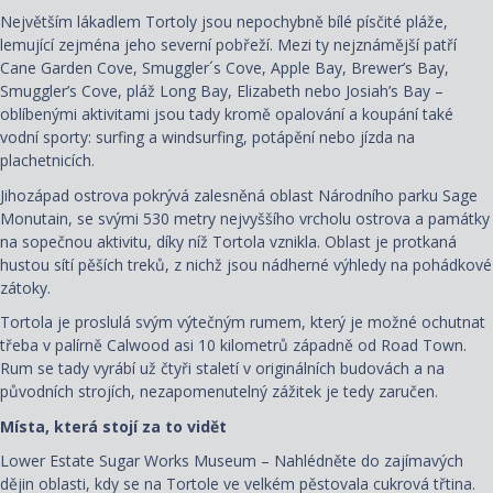
Největším lákadlem Tortoly jsou nepochybně bílé písčité pláže,
lemující zejména jeho severní pobřeží. Mezi ty nejznámější patří
Cane Garden Cove, Smuggler´s Cove, Apple Bay, Brewer’s Bay,
Smuggler’s Cove, pláž Long Bay, Elizabeth nebo Josiah’s Bay –
oblíbenými aktivitami jsou tady kromě opalování a koupání také
vodní sporty: surfing a windsurfing, potápění nebo jízda na
plachetnicích.
Jihozápad ostrova pokrývá zalesněná oblast Národního parku Sage
Monutain, se svými 530 metry nejvyššího vrcholu ostrova a památky
na sopečnou aktivitu, díky níž Tortola vznikla. Oblast je protkaná
hustou sítí pěších treků, z nichž jsou nádherné výhledy na pohádkové
zátoky.
Tortola je proslulá svým výtečným rumem, který je možné ochutnat
třeba v palírně Calwood asi 10 kilometrů západně od Road Town.
Rum se tady vyrábí už čtyři staletí v originálních budovách a na
původních strojích, nezapomenutelný zážitek je tedy zaručen.
Místa, která stojí za to vidět
Lower Estate Sugar Works Museum – Nahlédněte do zajímavých
dějin oblasti, kdy se na Tortole ve velkém pěstovala cukrová třtina.