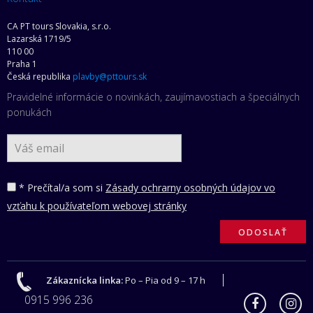
CA PT tours Slovakia, s.r.o.
Lazarská 1719/5
110 00
Praha 1
Česká republika
plavby@pttours.sk
Pravidelné informácie o novinkách, zaujímavostiach a špeciálnych
ponukách
* Prečítal/a som si
Zásady ochrarny osobných údajov vo
vzťahu k používateľom webovej stránky
Zákaznícka linka:
Po – Pia od 9 – 17 h
0915 996 236