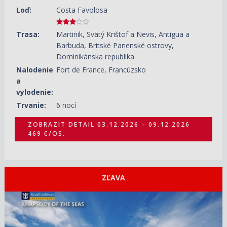
Loď:
Costa Favolosa
Trasa:
Martinik, Svätý Krištof a Nevis, Antigua a
Barbuda, Britské Panenské ostrovy,
Dominikánska republika
Nalodenie
Fort de France, Francúzsko
a
vylodenie:
Trvanie:
6 nocí
ZOBRAZIT DETAIL
03.12.2026 – 09.12.2026
469 €/OS.
ZĽAVA
ZOBRAZIT DETAIL
19.09.2026 – 26.09.2026
570 €/OS.
ZOBRAZIT DETAIL