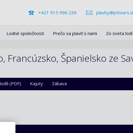
+421 915 996 236
plavby@pttours.s
Lodné spoločnosti
Prečo sa plaviť s nami
Zo sveta lodí
o, Francúzsko, Španielsko ze Sa
 lodě (PDF)
Kajuty
Zábava