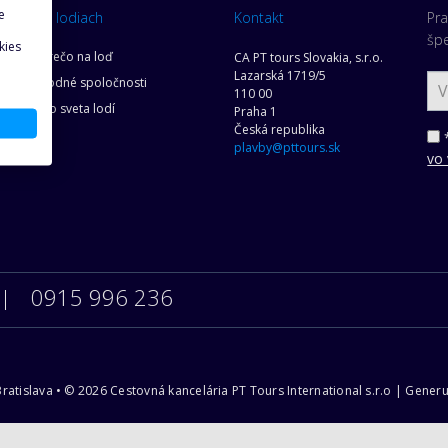
e
O lodiach
Kontakt
Pra
šp
kies
Prečo na loď
CA PT tours Slovakia, s.r.o.
Lazarská 1719/5
Lodné spoločnosti
110 00
es
Zo sveta lodí
Praha 1
Česká republika
ov
*
plavby@pttours.sk
vo
0915 996 236
6 Bratislava • © 2026 Cestovná kancelária PT Tours International s.r.o | Ge