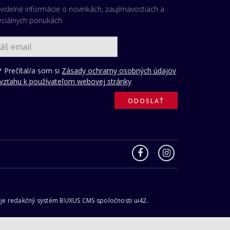
videlné informácie o novinkách, zaujímavostiach a
eciálnych ponukách
 Prečítal/a som si
Zásady ochrarny osobných údajov
 vzťahu k používateľom webovej stránky
neruje redakčný systém BUXUS CMS spoločnosti ui42.