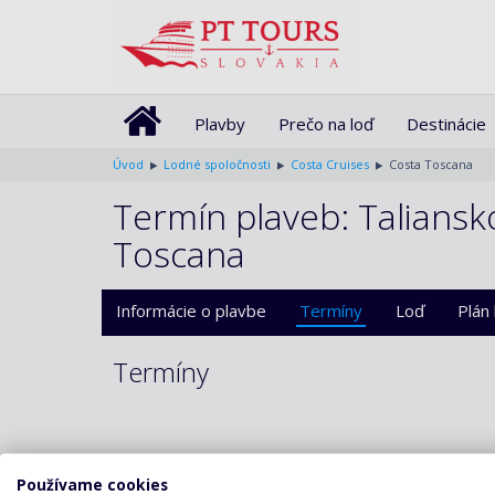
Plavby
Prečo na loď
Destinácie
Úvod
Lodné spoločnosti
Costa Cruises
Costa Toscana
Termín plaveb: Taliansk
Toscana
Informácie o plavbe
Termíny
Loď
Plán
Termíny
Používame cookies