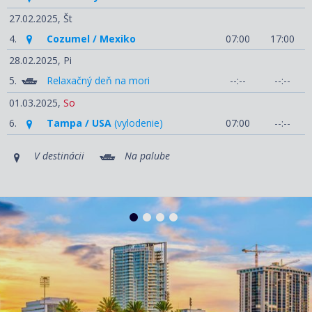
27.02.2025,
Št
4.
Cozumel / Mexiko
07:00
17:00
28.02.2025,
Pi
5.
Relaxačný deň na mori
--:--
--:--
01.03.2025,
So
6.
Tampa / USA
(vylodenie)
07:00
--:--
V destinácii
Na palube