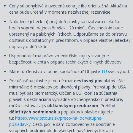
Ceny sú pohyblivé a uvedená cena je iba orientačná. Aktuálna
cena bude určená v momente nezáväznej rezervácie.
Nalodenie (check-in) prvý deň plavby sa uzatvára niekoľko
hodín vopred, najneskôr však 120 minút. Čas check-in bude
upresnený na palubných lístkoch. Odporúčame sa do prístavu
dostaviť s dostatočným predstihom, v prípade vlastnej leteckej
dopravy o deň skôr.
Usporiadateľ má právo zmeniť číslo kajuty v záujme
bezpečnosti klienta v prípade technických či iných dôvodov.
Máte už členstvo v lodnej spoločnosti? Objavte
TU
svet výhod.
Pre účasť na plavbe je nutné mať
cestovný pas
platný ešte
minimálne 6 mesiacov po ukončení plavby. Pre vstup do USA
musí byť pas biometrický. Občania EÚ, ktorí sa zúčastnia
plavieb s destináciami výhradne v Schengenskom priestore,
môžu cestovať aj s
občianskym preukazom
. Prehľad
dôležitých podmienok
a poplatkov k plavbe nájdete
tu:
https://www.pttours.sk/preco-na-lod/vstupne-
poziadavky
. Cestujúci je sám zodpovedný za dodržanie
vstupných podmienok do všetkých navštívených krajín.