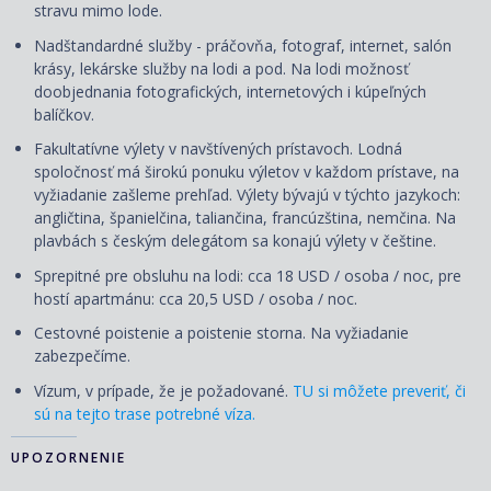
stravu mimo lode.
Nadštandardné služby - práčovňa, fotograf, internet, salón
krásy, lekárske služby na lodi a pod. Na lodi možnosť
doobjednania fotografických, internetových i kúpeľných
balíčkov.
Fakultatívne výlety v navštívených prístavoch. Lodná
spoločnosť má širokú ponuku výletov v každom prístave, na
vyžiadanie zašleme prehľad. Výlety bývajú v týchto jazykoch:
angličtina, španielčina, taliančina, francúzština, nemčina. Na
plavbách s českým delegátom sa konajú výlety v češtine.
Sprepitné pre obsluhu na lodi: cca 18 USD / osoba / noc, pre
hostí apartmánu: cca 20,5 USD / osoba / noc.
Cestovné poistenie a poistenie storna. Na vyžiadanie
zabezpečíme.
Vízum, v prípade, že je požadované.
TU si môžete preveriť, či
sú na tejto trase potrebné víza.
UPOZORNENIE