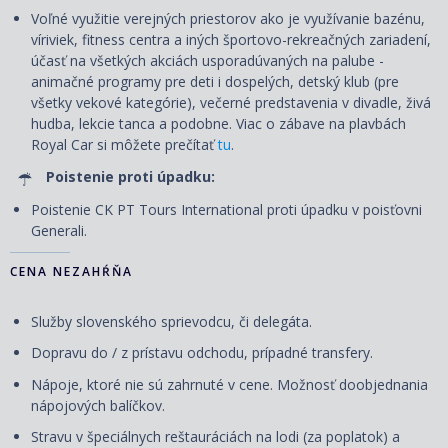
Voľné využitie verejných priestorov ako je využívanie bazénu,
víriviek, fitness centra a iných športovo-rekreačných zariadení,
účasť na všetkých akciách usporadúvaných na palube -
animačné programy pre deti i dospelých, detský klub (pre
všetky vekové kategórie), večerné predstavenia v divadle, živá
hudba, lekcie tanca a podobne. Viac o zábave na plavbách
Royal Car si môžete prečítať
tu
.
Poistenie proti úpadku:
Poistenie CK PT Tours International proti úpadku v poisťovni
Generali.
CENA NEZAHŔŇA
Služby slovenského sprievodcu, či delegáta.
Dopravu do / z prístavu odchodu, prípadné transfery.
Nápoje, ktoré nie sú zahrnuté v cene. Možnosť doobjednania
nápojových balíčkov.
Stravu v špeciálnych reštauráciách na lodi (za poplatok) a