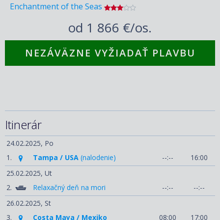
Enchantment of the Seas
od
1 866 €/os.
NEZÁVÄZNE VYŽIADAŤ PLAVBU
Itinerár
24.02.2025,
Po
1.
Tampa / USA
(nalodenie)
--:--
16:00
25.02.2025,
Ut
2.
Relaxačný deň na mori
--:--
--:--
26.02.2025,
St
3.
Costa Maya / Mexiko
08:00
17:00