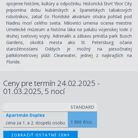
spojenie histórie, kultúry a odpočinku. Historická štvrť Ybor City
pripomína dobu kubánskych a španielskych tabakových
robotníkov, zatiaľ čo Floridské akvárium otvára pohľad pod
hladinu morí celého sveta. Milovníci umenia ocenia miestne
Umelecké múzeum a história láka na palubu vojenskej lode z
druhej svetovej vojny. Adrenalín a zábavu prináša park Busch
Gardens, okolitá mesta ako St. Petersburg očaria
starožitnosťami. Oddych je možný na piesočnatej
päťkilometrovej pláži Clearwater, jednej z najkrajších na
Floride.
Ceny pre termín 24.02.2025 -
01.03.2025, 5 nocí
STANDARD
Apartmán Duplex
1 866 €/os.
cena za 1. a 2. dospelú osobu
ZOBRAZIŤ OSTATNÉ CENY