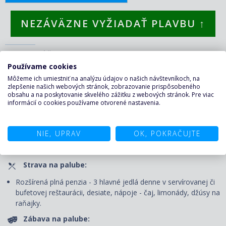
NEZÁVÄZNE VYŽIADAŤ PLAVBU ↑
CENA ZAHŔŇA
Používame cookies
Môžeme ich umiestniť na analýzu údajov o našich návštevníkoch, na
Plavba:
zlepšenie našich webových stránok, zobrazovanie prispôsobeného
obsahu a na poskytovanie skvelého zážitku z webových stránok. Pre viac
Ubytovanie v kajute vybranej kategórie. Kajuty sú vybavené
informácií o cookies používame otvorené nastavenia.
samostatným sociálnym zariadením, klimatizáciou, TV,
minibarom, šatňou, kozmetickým stolíkom, sušičom vlasov,
trezorom a telefónom. Prí
stavné poplatky, portierske služby
NIE, UPRAV
OK, POKRAČUJTE
pri nalodení a vylodení, denný upratovací servis
a výhody Vami
zvolenej triedy ubytovania.
Strava na palube:
Rozšírená plná penzia - 3 hlavné jedlá denne v servírovanej či
bufetovej reštaurácii, desiate, nápoje - čaj, limonády, džúsy na
raňajky.
Zábava na palube: