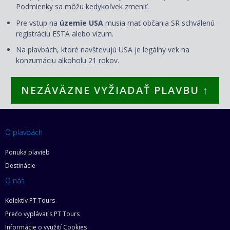
Podmienky sa môžu kedykoľvek zmeniť.
Pre vstup na
územie USA
musia mať občania SR schválenú
registráciu ESTA alebo vízum.
Na plavbách, ktoré navštevujú USA je legálny vek na
konzumáciu alkoholu 21 rokov.
NEZÁVÄZNE VYŽIADAŤ PLAVBU ↑
O plavbách
Ponuka plavieb
Destinácie
O nás
Kolektív PT Tours
Prečo vyplávať s PT Tours
Informácie o využití Cookies