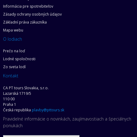
Informácia pre spotrebiteľov
Zásady ochrany osobných údajov
Základní práva zákazníka
Mapa webu
O lodiach
Prečo na loď
Lodné spoločnosti
Zo sveta lodí
Kontakt
CA PT tours Slovakia, s.r.o.
Lazarská 1719/5
110 00
Praha 1
Česká republika
plavby@pttours.sk
Pravidelné informácie o novinkách, zaujímavostiach a špeciálnych
ponukách