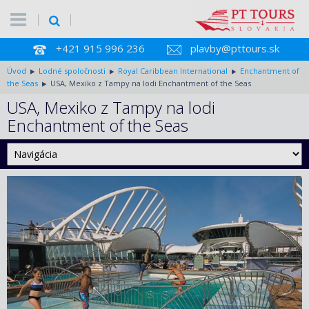
+421 915 996 236
plavby@pttours.sk
Úvod
Lodné spoločnosti
Royal Caribbean International
Enchantment of
the Seas
USA, Mexiko z Tampy na lodi Enchantment of the Seas
USA, Mexiko z Tampy na lodi
Enchantment of the Seas