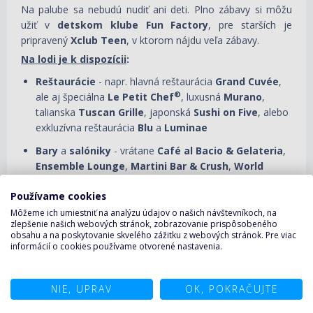
Na palube sa nebudú nudiť ani deti. Plno zábavy si môžu
užiť v
detskom klube Fun Factory
, pre starších je
pripravený
Xclub Teen
, v ktorom nájdu veľa zábavy.
Na lodi je k dispozícii
:
Reštaurácie
- napr. hlavná reštaurácia
Grand Cuvée
,
®
ale aj špeciálna
Le Petit Chef
, luxusná
Murano
,
talianska
Tuscan Grille
, japonská
Sushi on Five
, alebo
exkluzívna reštaurácia
Blu
a
Luminae
Bary
a
salóniky
- vrátane
Café al Bacio & Gelateria
,
Ensemble Lounge
,
Martini Bar & Crush
,
World
Class Bar
,
Craft Social Bar
,
Sky Lounge
alebo
Používame cookies
privátne
The Retreat Lounge
Môžeme ich umiestniť na analýzu údajov o našich návštevníkoch, na
Silhouette divadlo
s hudobnými, artistickými a ďalšími
zlepšenie našich webových stránok, zobrazovanie prispôsobeného
umeleckými predstaveniami
obsahu a na poskytovanie skvelého zážitku z webových stránok. Pre viac
informácií o cookies používame otvorené nastavenia.
Kasíno
s hracími automatmi a stolnými hrami,
karetný
salónik
NIE, UPRAV
OK, POKRAČUJTE
Sky Observation Lounge
so živou hudbou a tanečným
parketom