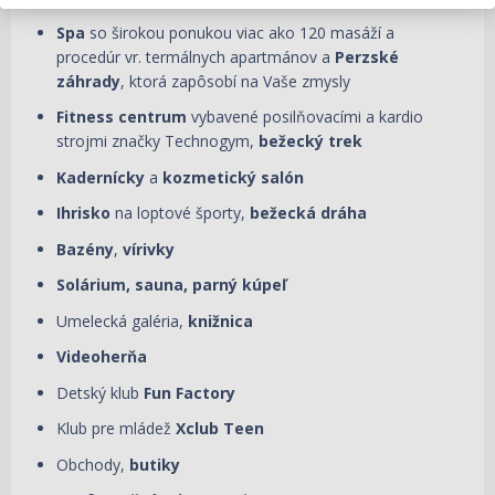
Spa
so širokou ponukou viac ako 120 masáží a
procedúr vr. termálnych apartmánov a
Perzské
záhrady
, ktorá zapôsobí na Vaše zmysly
Fitness centrum
vybavené posilňovacími a kardio
strojmi značky Technogym,
bežecký trek
Kadernícky
a
kozmetický salón
Ihrisko
na loptové športy,
bežecká dráha
Bazény
,
vírivky
Solárium, sauna, parný kúpeľ
Umelecká galéria,
knižnica
Videoherňa
Detský klub
Fun Factory
Klub pre mládež
Xclub Teen
Obchody,
butiky