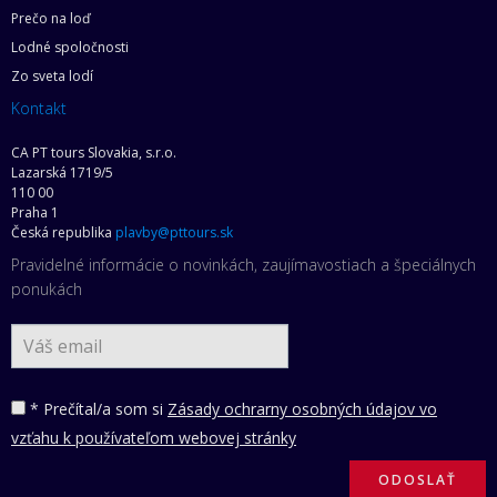
Prečo na loď
Lodné spoločnosti
Zo sveta lodí
Kontakt
CA PT tours Slovakia, s.r.o.
Lazarská 1719/5
110 00
Praha 1
Česká republika
plavby@pttours.sk
Pravidelné informácie o novinkách, zaujímavostiach a špeciálnych
ponukách
* Prečítal/a som si
Zásady ochrarny osobných údajov vo
vzťahu k používateľom webovej stránky