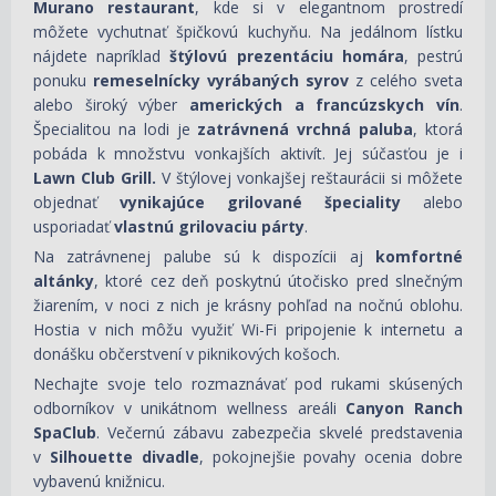
Murano restaurant
, kde si v elegantnom prostredí
môžete vychutnať špičkovú kuchyňu. Na jedálnom lístku
nájdete napríklad
štýlovú prezentáciu homára
, pestrú
ponuku
remeselnícky vyrábaných syrov
z celého sveta
alebo široký výber
amerických a francúzskych vín
.
Špecialitou na lodi je
zatrávnená vrchná paluba
, ktorá
pobáda k množstvu vonkajších aktivít. Jej súčasťou je i
Lawn Club Grill.
V štýlovej vonkajšej reštaurácii si môžete
objednať
vynikajúce grilované špeciality
alebo
usporiadať
vlastnú grilovaciu párty
.
Na zatrávnenej palube sú k dispozícii aj
komfortné
altánky
, ktoré cez deň poskytnú útočisko pred slnečným
žiarením, v noci z nich je krásny pohľad na nočnú oblohu.
Hostia v nich môžu využiť Wi-Fi pripojenie k internetu a
donášku občerstvení v piknikových košoch.
Nechajte svoje telo rozmaznávať pod rukami skúsených
odborníkov v unikátnom wellness areáli
Canyon Ranch
SpaClub
. Večernú zábavu zabezpečia skvelé predstavenia
v
Silhouette divadle
, pokojnejšie povahy ocenia dobre
vybavenú knižnicu.