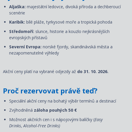
Aljaška:
majestátní ledovce, divoká příroda a dechberoucí
scenérie
Karibik:
bílé pláže, tyrkysové moře a tropická pohoda
Středomoří:
slunce, historie a kouzlo nejkrásnějších
evropských přístavů
Severní Evropa:
norské fjordy, skandinávská města a
nezapomenutelné výhledy
Akční ceny platí na vybrané odjezdy až
do 31. 10. 2026.
Proč rezervovat právě teď?
Speciální akční ceny na bohatý výběr termínů a destinací
Zvýhodněná
záloha pouhých 50 €
Možnost akčních cen i s nápojovými balíčky (
Easy
Drinks
,
Alcohol-Free Drinks)