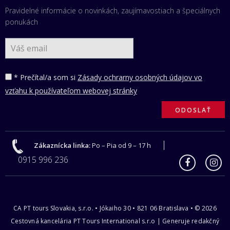
Pravidelné informácie o novinkách, zaujímavostiach a špeciálnych
ponukách
* Prečítal/a som si
Zásady ochrarny osobných údajov vo
vzťahu k používateľom webovej stránky
Zákaznícka linka:
Po – Pia od 9 – 17 h
0915 996 236
CA PT tours Slovakia, s.r.o. • Jókaiho 30 • 821 06 Bratislava • © 2026
Cestovná kancelária PT Tours International s.r.o | Generuje redakčný