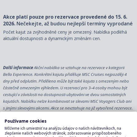
Akce platí pouze pro rezervace provedené do 15. 6.
2026.
Nečekejte, až budou nejlepší termíny vyprodané
Počet kajut za zvýhodněné ceny je omezený. Nabídka podléhá
aktuální dostupnosti a dynamickým změnám cen.
Další informace
Akční nabídka se vztahuje na rezervace v kategorii
Bella Experience. Konkrétní kajutu přiděluje MSC Cruises nejpozději 4
dny před odplutím. Přidělena může být také kajuta s omezeným nebo
částečně omezeným výhledem. U rezervací pro 3–4 osoby mohou být
cestující v závislosti na dostupnosti ubytováni ve dvou samostatných
kajutách. Nabídku nelze kombinovat se slevami MSC Voyagers Club ani
s jinými slevovými akcemi. Akce se nevztahuje na již vytvořené rezervace.
Používame cookies
Destinácie
Môžeme ich umiestniť na analýzu údajov o našich návštevníkoch, na
nerozhoduje
zlepšenie našich webových stránok, zobrazovanie prispôsobeného