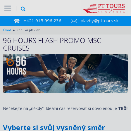
+421 915 996 236
plavby@pttours.sk
Úvod
Ponuka plavieb
96 HOURS FLASH PROMO MSC
CRUISES
Nečekejte na „někdy“. Ideální čas rezervovat si dovolenou je
TEĎ!
Vyberte si svůj vysněný směr