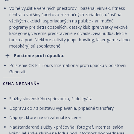
Voľné využitie verejných priestorov - bazéna, víriviek, fitness
centra a väčšiny športovo-rekreačných zariadení, účasť na
všetkých akciách usporiadaných na palube - animačné
programy pre deti i dospelých, detský klub (pre všetky vekové
kategórie), večerné predstavenie v divadle, živá hudba, lekcie
tanca a pod. Niektoré aktivity (napr. bowling, laser game alebo
motokáry) sú spoplatnené.
Poistenie proti úpadku:
Poistenie CK PT Tours International proti úpadku v poisťovni
Generali.
CENA NEZAHŔŇA
Služby slovenského sprievodcu, či delegáta.
Dopravu do / z prístavu vyplávania, prípadné transfery.
Nápoje, ktoré nie sú zahrnuté v cene.
Nadštandardné služby - práčovňa, fotograf, internet, salón
krásy, lekárske služby na lodi a pod. Možnosť doobjednania