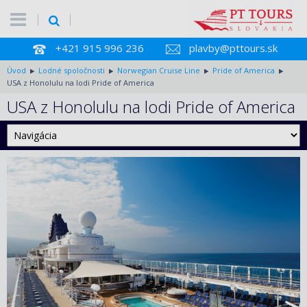
+421 915 996 236
plavby@pttours.sk
Úvod
Lodné spoločnosti
Norwegian Cruise Line
Pride of America
USA z Honolulu na lodi Pride of America
USA z Honolulu na lodi Pride of America