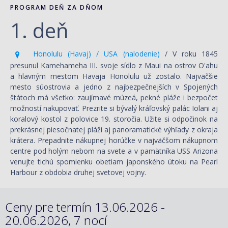
PROGRAM DEŇ ZA DŇOM
1. deň
Honolulu (Havaj) / USA (nalodenie)
/ V roku 1845
presunul Kamehameha III. svoje sídlo z Maui na ostrov O'ahu
a hlavným mestom Havaja Honolulu už zostalo. Najväčšie
mesto súostrovia a jedno z najbezpečnejších v Spojených
štátoch má všetko: zaujímavé múzeá, pekné pláže i bezpočet
možností nakupovať. Prezrite si bývalý kráľovský palác Iolani aj
koralový kostol z polovice 19. storočia. Užite si odpočinok na
prekrásnej piesočnatej pláži aj panoramatické výhľady z okraja
krátera. Prepadnite nákupnej horúčke v najväčšom nákupnom
centre pod holým nebom na svete a v pamätníka USS Arizona
venujte tichú spomienku obetiam japonského útoku na Pearl
Harbour z obdobia druhej svetovej vojny.
Ceny pre termín 13.06.2026 -
20.06.2026, 7 nocí