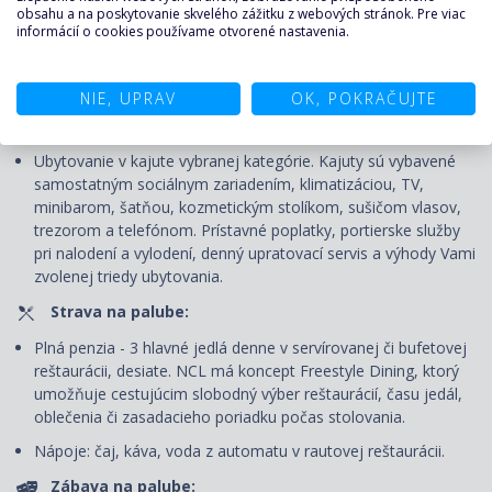
NEZÁVÄZNE VYŽIADAŤ PLAVBU ↑
obsahu a na poskytovanie skvelého zážitku z webových stránok. Pre viac
informácií o cookies používame otvorené nastavenia.
CENA ZAHŔŇA
NIE, UPRAV
OK, POKRAČUJTE
Plavba:
Ubytovanie v kajute vybranej kategórie. Kajuty sú vybavené
samostatným sociálnym zariadením, klimatizáciou, TV,
minibarom, šatňou, kozmetickým stolíkom, sušičom vlasov,
trezorom a telefónom. Prí
stavné poplatky, portierske služby
pri nalodení a vylodení, denný upratovací servis
a výhody Vami
zvolenej triedy ubytovania.
Strava na palube:
Plná penzia - 3 hlavné jedlá denne v servírovanej či bufetovej
reštaurácii, desiate. NCL má koncept Freestyle Dining, ktorý
umožňuje cestujúcim slobodný výber reštaurácií, času jedál,
oblečenia či zasadacieho poriadku počas stolovania.
Nápoje: čaj, káva, voda z automatu v rautovej reštaurácii.
Zábava na palube: