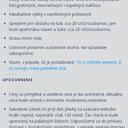
fotografických, internetových i kúpeľných balíčkov.
Fakultatívne výlety v navštívených prístavoch.
Sprepitné pre obsluhu na lodi: cca 20 USD/osoba/noc, pre
hostí apartmánu Haven a Suite: cca 25 USD/osoba/noc.
Stravu mimo lode.
Cestovné poistenie a poistenie storna. Na vyžiadanie
zabezpečíme.
Vízum, v prípade, že je požadované.
TU si môžete preveriť, či
sú na tejto trase potrebné víza.
UPOZORNENIE
Ceny sú pohyblivé a uvedená cena je iba orientačná. Aktuálna
cena bude určená v momente nezáväznej rezervácie.
Nalodenie (check-in) prvý deň plavby sa uzatvára niekoľko
hodín vopred, najneskôr však 120 minút. Čas check-in bude
upresnený na palubných lístkoch. Odporúčame sa do prístavu
dostaviť s dostatočným predstihom, v prípade vlastnej leteckej