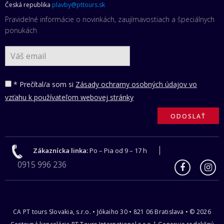
Česká republika
plavby@pttours.sk
Pravidelné informácie o novinkách, zaujímavostiach a špeciálnych
ponukách
* Prečítal/a som si
Zásady ochrarny osobných údajov vo
vzťahu k používateľom webovej stránky
Zákaznícka linka:
Po – Pia od 9 – 17 h
0915 996 236
CA PT tours Slovakia, s.r.o. • Jókaiho 30 • 821 06 Bratislava • © 2026