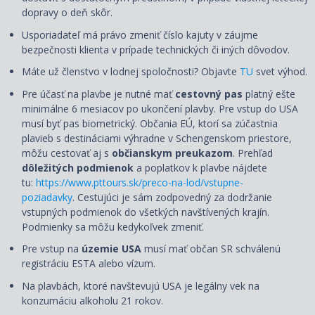
dopravy o deň skôr.
Usporiadateľ má právo zmeniť číslo kajuty v záujme
bezpečnosti klienta v prípade technických či iných dôvodov.
Máte už členstvo v lodnej spoločnosti? Objavte
TU
svet výhod.
Pre účasť na plavbe je nutné mať
cestovný pas
platný ešte
minimálne 6 mesiacov po ukončení plavby. Pre vstup do USA
musí byť pas biometrický. Občania EÚ, ktorí sa zúčastnia
plavieb s destináciami výhradne v Schengenskom priestore,
môžu cestovať aj s
občianskym preukazom
. Prehľad
dôležitých podmienok
a poplatkov k plavbe nájdete
tu:
https://www.pttours.sk/preco-na-lod/vstupne-
poziadavky
. Cestujúci je sám zodpovedný za dodržanie
vstupných podmienok do všetkých navštívených krajín.
Podmienky sa môžu kedykoľvek zmeniť.
Pre vstup na
územie USA
musí mať občan SR schválenú
registráciu ESTA alebo vízum.
Na plavbách, ktoré navštevujú USA je legálny vek na
konzumáciu alkoholu 21 rokov.