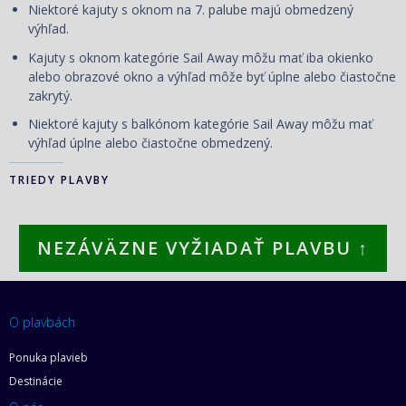
Niektoré kajuty s oknom na 7. palube majú obmedzený
výhľad.
Kajuty s oknom kategórie Sail Away môžu mať iba okienko
alebo obrazové okno a výhľad môže byť úplne alebo čiastočne
zakrytý.
Niektoré kajuty s balkónom kategórie Sail Away môžu mať
výhľad úplne alebo čiastočne obmedzený.
TRIEDY PLAVBY
NEZÁVÄZNE VYŽIADAŤ PLAVBU ↑
O plavbách
Ponuka plavieb
Destinácie