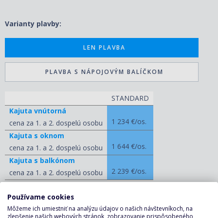
Varianty plavby:
LEN PLAVBA
PLAVBA S NÁPOJOVÝM BALÍČKOM
STANDARD
Kajuta vnútorná
1 234 €/os.
cena za 1. a 2. dospelú osobu
Kajuta s oknom
1 644 €/os.
cena za 1. a 2. dospelú osobu
Kajuta s balkónom
2 239 €/os.
cena za 1. a 2. dospelú osobu
ZOBRAZIŤ OSTATNÉ CENY
Používame cookies
Môžeme ich umiestniť na analýzu údajov o našich návštevníkoch, na
zlepšenie našich webových stránok, zobrazovanie prispôsobeného