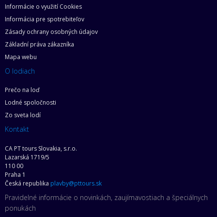
Informácie o využití Cookies
Informácia pre spotrebiteľov
Zásady ochrany osobných údajov
Základní práva zákazníka
Mapa webu
O lodiach
Prečo na loď
Lodné spoločnosti
Zo sveta lodí
Kontakt
CA PT tours Slovakia, s.r.o.
Lazarská 1719/5
110 00
Praha 1
Česká republika
plavby@pttours.sk
Pravidelné informácie o novinkách, zaujímavostiach a špeciálnych
ponukách