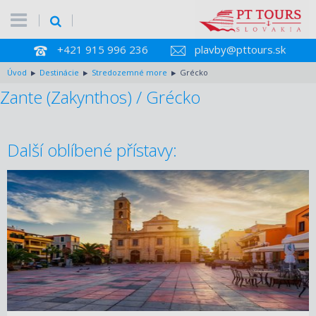
+421 915 996 236
plavby@pttours.sk
Úvod
Destinácie
Stredozemné more
Grécko
Zante (Zakynthos) / Grécko
Další oblíbené přístavy: