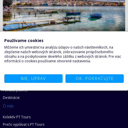
Mytiléna , Lesbos
Používame cookies
Môžeme ich umiestniť na analýzu údajov o našich návštevníkoch, na
zlepšenie našich webových stránok, zobrazovanie prispôsobeného
obsahu a na poskytovanie skvelého zážitku z webových stránok. Pre viac
informácií o cookies používame otvorené nastavenia.
NIE, UPRAV
OK, POKRAČUJTE
O plavbách
Ponuka plavieb
Destinácie
O nás
Kolektív PT Tours
Prečo vyplávať s PT Tours